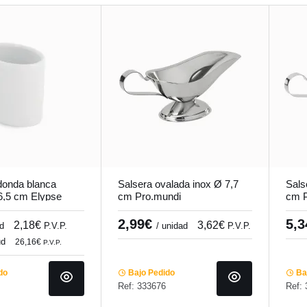
donda blanca
Salsera ovalada inox Ø 7,7
Sals
6,5 cm Elypse
cm Pro.mundi
cm P
2,99€
5,
2,18€
3,62€
ud
P.V.P.
/ unidad
P.V.P.
ud
26,16€
P.V.P.
do
Bajo Pedido
Baj
Ref: 333676
Ref: