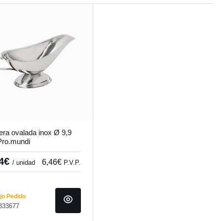
era ovalada inox Ø 9,9
ro.mundi
34€
6,46€
/ unidad
P.V.P.
o Pedido
 333677