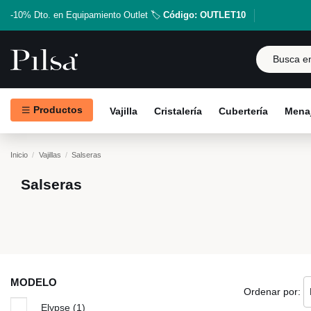
-10% Dto. en Equipamiento Outlet 🏷️
Código: OUTLET10
Productos
Vajilla
Cristalería
Cubertería
Menaj
Inicio
Vajillas
Salseras
Salseras
MODELO
Ordenar por:
Elypse
(1)