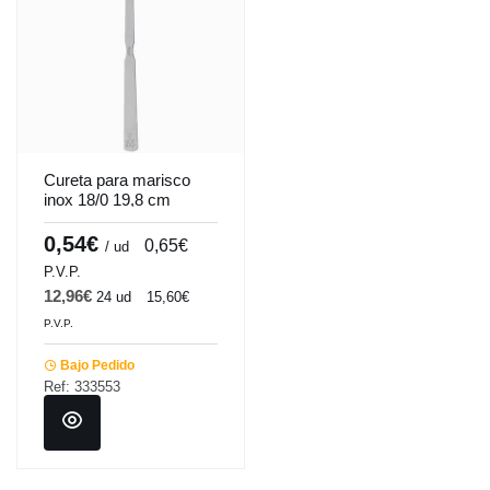
Cureta para marisco
inox 18/0 19,8 cm
Pro.mundi
0,54€
0,65€
/ ud
P.V.P.
12,96€
24 ud
15,60€
P.V.P.
Bajo Pedido
Ref: 333553