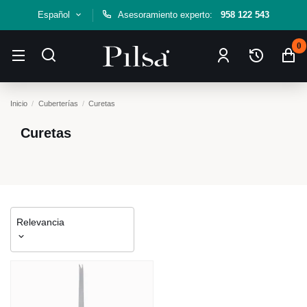
Español
Asesoramiento experto:
958 122 543
0
Inicio
Cuberterías
Curetas
Curetas
Relevancia