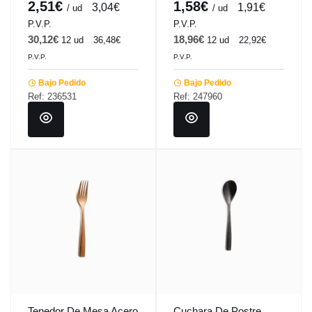
Colors Comas
Comas
2,51€
1,58€
3,04€
1,91€
/ ud
/ ud
P.V.P.
P.V.P.
30,12€
18,96€
12 ud
36,48€
12 ud
22,92€
P.V.P.
P.V.P.
Bajo Pedido
Bajo Pedido
Ref: 236531
Ref: 247960
Tenedor De Mesa Acero
Cuchara De Postre