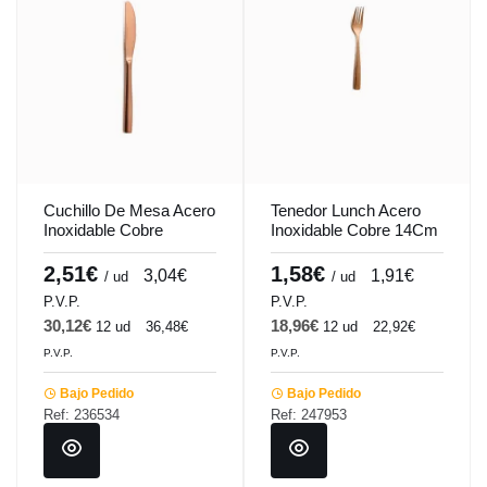
Cuchillo De Mesa Acero
Tenedor Lunch Acero
Inoxidable Cobre
Inoxidable Cobre 14Cm
22.1Cm Barcelona
Barcelona Colors
Colors Comas
Comas
2,51€
1,58€
3,04€
1,91€
/ ud
/ ud
P.V.P.
P.V.P.
30,12€
18,96€
12 ud
36,48€
12 ud
22,92€
P.V.P.
P.V.P.
Bajo Pedido
Bajo Pedido
Ref: 236534
Ref: 247953