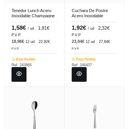
Tenedor Lunch Acero
Cuchara De Postre
Inoxidable Champagne
Acero Inoxidable
14Cm Barcelona Colors
Champagne 18.3Cm
Comas
Barcelona Colors
1,58€
1,92€
1,91€
2,32€
/ ud
/ ud
Comas
P.V.P.
P.V.P.
18,96€
23,04€
12 ud
22,92€
12 ud
27,84€
P.V.P.
P.V.P.
Bajo Pedido
Bajo Pedido
Ref: 243865
Ref: 246437