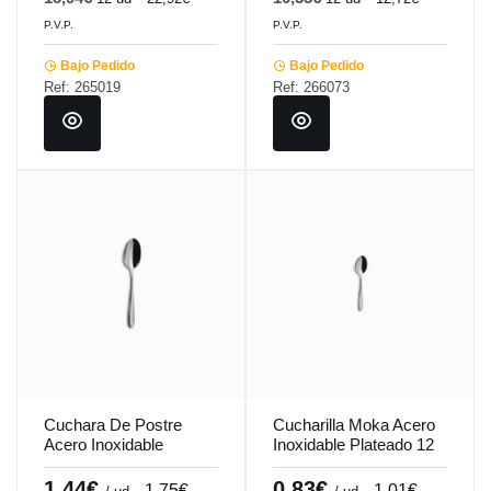
P.V.P.
P.V.P.
Bajo Pedido
Bajo Pedido
Ref: 265019
Ref: 266073
Cuchara De Postre
Cucharilla Moka Acero
Acero Inoxidable
Inoxidable Plateado 12
Plateado 18.8 Cm Tulip
Cm Tulip Pro.mundi
Pro.mundi
1,44€
0,83€
1,75€
1,01€