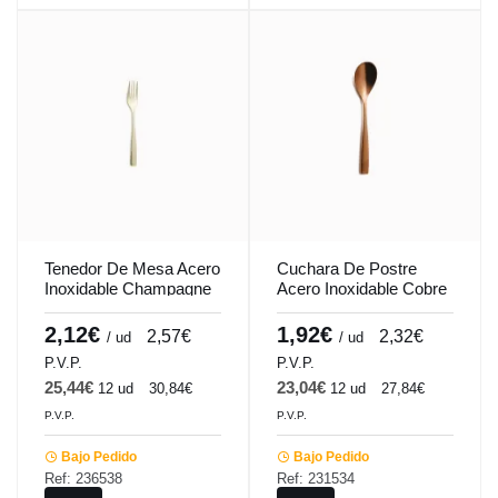
Tenedor De Mesa Acero
Cuchara De Postre
Inoxidable Champagne
Acero Inoxidable Cobre
20Cm Barcelona Colors
18.3Cm Barcelona
Comas
Colors Comas
2,12€
1,92€
2,57€
2,32€
/ ud
/ ud
P.V.P.
P.V.P.
25,44€
23,04€
12 ud
30,84€
12 ud
27,84€
P.V.P.
P.V.P.
Bajo Pedido
Bajo Pedido
Ref: 236538
Ref: 231534