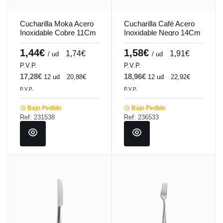
Cucharilla Moka Acero
Cucharilla Café Acero
Inoxidable Cobre 11Cm
Inoxidable Negro 14Cm
Barcelona Colors
Barcelona Colors
Comas
Comas
1,44€
1,58€
1,74€
1,91€
/ ud
/ ud
P.V.P.
P.V.P.
17,28€
18,96€
12 ud
20,88€
12 ud
22,92€
P.V.P.
P.V.P.
Bajo Pedido
Bajo Pedido
Ref: 231538
Ref: 236533