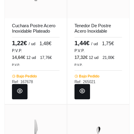
Cuchara Postre Acero
Tenedor De Postre
Inoxidable Plateado
Acero Inoxidable
18.3Cm Barcelona
Plateado 18.6 Cm Tulip
Comas
Pro.mundi
1,22€
1,44€
1,48€
1,75€
/ ud
/ ud
P.V.P.
P.V.P.
14,64€
17,32€
12 ud
17,76€
12 ud
21,00€
P.V.P.
P.V.P.
Bajo Pedido
Bajo Pedido
Ref: 167678
Ref: 265021