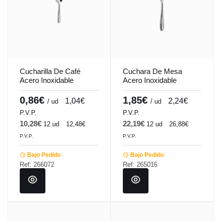
Cucharilla De Café
Cuchara De Mesa
Acero Inoxidable
Acero Inoxidable
Plateado 14.1 Cm Tulip
Plateado 20.1 Cm Tulip
Pro.mundi
Pro.mundi
0,86€
1,85€
1,04€
2,24€
/ ud
/ ud
P.V.P.
P.V.P.
10,28€
22,19€
12 ud
12,48€
12 ud
26,88€
P.V.P.
P.V.P.
Bajo Pedido
Bajo Pedido
Ref: 266072
Ref: 265016