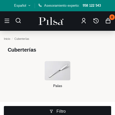
Español
Asesoramiento experto:
958 122 543
0
Inicio
Cuberterías
Cuberterías
Palas
Filtro