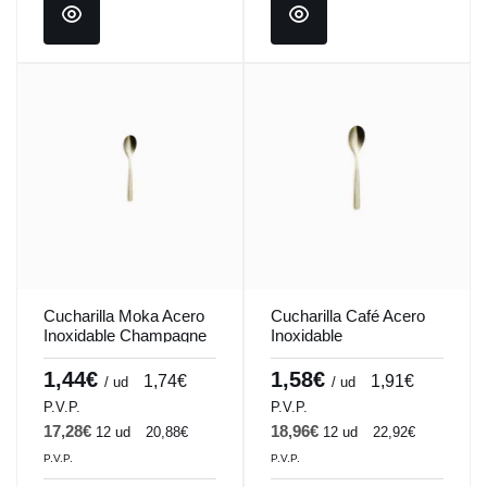
Cucharilla Moka Acero
Cucharilla Café Acero
Inoxidable Champagne
Inoxidable
11Cm Barcelona Colors
Champagne14Cm
Comas
Barcelona Colors
1,44€
1,58€
1,74€
1,91€
/ ud
/ ud
Comas
P.V.P.
P.V.P.
17,28€
18,96€
12 ud
20,88€
12 ud
22,92€
P.V.P.
P.V.P.