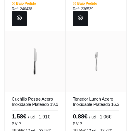
Bajo Pedido
Bajo Pedido
Ref: 246438
Ref: 236539
Cuchillo Postre Acero
Tenedor Lunch Acero
Inoxidable Plateado 19.9
Inoxidable Plateado 16.3
Cm Tulip Pro.mundi
Cm Tulip Pro.mundi
1,58€
0,88€
1,91€
1,06€
/ ud
/ ud
P.V.P.
P.V.P.
18,94€
10,55€
12 ud
22,92€
12 ud
12,72€