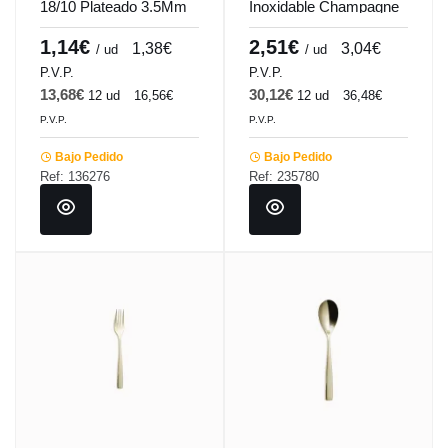
18/10 Plateado 3.5Mm
Inoxidable Champagne
Espesor Online Comas
22.1Cm Barcelona
Colors Comas
1,14€
2,51€
1,38€
3,04€
/ ud
/ ud
P.V.P.
P.V.P.
13,68€
30,12€
12 ud
16,56€
12 ud
36,48€
P.V.P.
P.V.P.
Bajo Pedido
Bajo Pedido
Ref: 136276
Ref: 235780