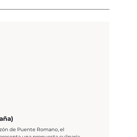
aña)
azón de Puente Romano, el
presenta una propuesta culinaria