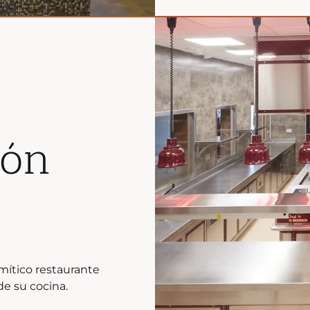
rón
 mítico restaurante
de su cocina.