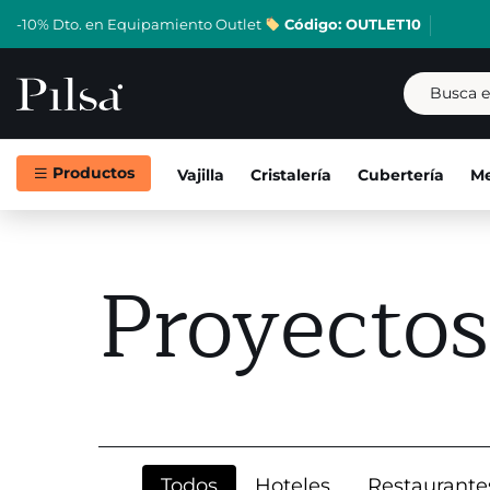
-10% Dto. en Equipamiento Outlet
Código: OUTLET10
Productos
Vajilla
Cristalería
Cubertería
Me
Skip
Proyectos
to
content
Todos
Hoteles
Restaurante