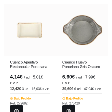
Cuenco Aperitivo
Cuenco Huevo
Rectangular Porcelana
Porcelana Gris Oscuro
Beige 8x14 Cm
17 Cm Seasons
Seasons Porland
Porland
4,14€
6,60€
5,01€
7,99€
/ ud
/ ud
P.V.P.
P.V.P.
12,42€
39,60€
3 ud
15,03€
6 ud
47,94€
P.V.P.
P.V.P.
Bajo Pedido
Bajo Pedido
Ref: 272682
Ref: 275420