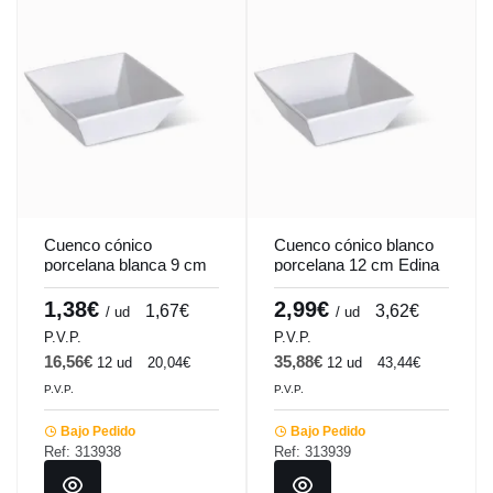
Cuenco cónico
Cuenco cónico blanco
porcelana blanca 9 cm
porcelana 12 cm Edina
Edina Pro.mundi
Pro.mundi
1,38€
2,99€
1,67€
3,62€
/ ud
/ ud
P.V.P.
P.V.P.
16,56€
35,88€
12 ud
20,04€
12 ud
43,44€
P.V.P.
P.V.P.
Bajo Pedido
Bajo Pedido
Ref: 313938
Ref: 313939