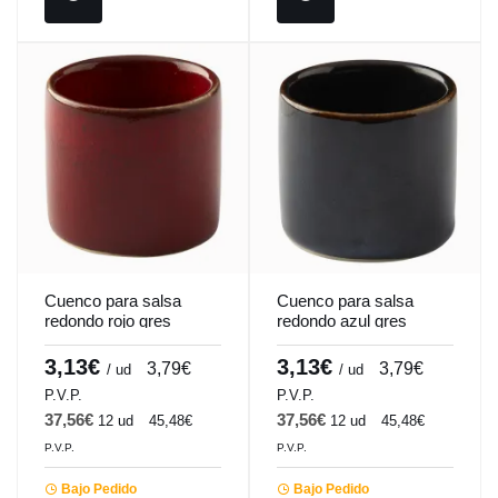
Cuenco para salsa
Cuenco para salsa
redondo rojo gres
redondo azul gres
esmaltado Ø 5 cm Gres
esmaltado Ø 5 cm Gres
Couleur Pro.mundi
Couleur Pro.mundi
3,13€
3,13€
3,79€
3,79€
/ ud
/ ud
P.V.P.
P.V.P.
37,56€
37,56€
12 ud
45,48€
12 ud
45,48€
P.V.P.
P.V.P.
Bajo Pedido
Bajo Pedido