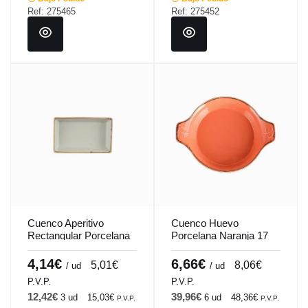
Ref: 275465
Ref: 275452
Cuenco Aperitivo
Cuenco Huevo
Rectangular Porcelana
Porcelana Naranja 17
Gris 8x14 Cm Seasons
Cm Seasons Porland
Porland
4,14€
6,66€
5,01€
8,06€
/ ud
/ ud
P.V.P.
P.V.P.
12,42€
39,96€
3 ud
15,03€
6 ud
48,36€
P.V.P.
P.V.P.