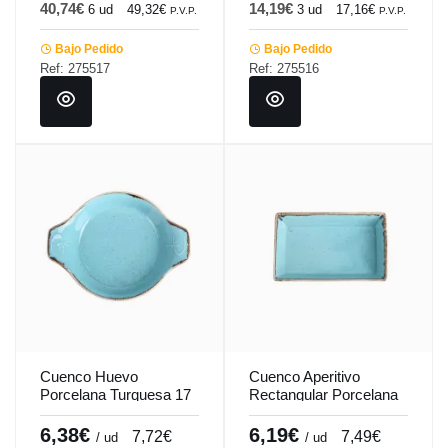
40,74€
14,19€
6 ud
49,32€
3 ud
17,16€
P.V.P.
P.V.P.
Bajo Pedido
Bajo Pedido
Ref: 275517
Ref: 275516
Cuenco Huevo
Cuenco Aperitivo
Porcelana Turquesa 17
Rectangular Porcelana
Cm Seasons Porland
Turquesa 16 Cm
Seasons Porland
6,38€
6,19€
7,72€
7,49€
/ ud
/ ud