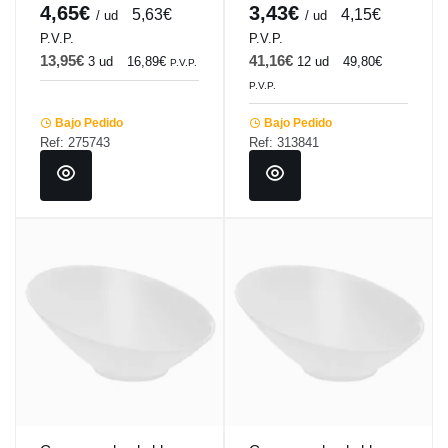
Seasons Porland
Pro.mundi
4,65€
3,43€
5,63€
4,15€
/ ud
/ ud
P.V.P.
P.V.P.
13,95€
41,16€
3 ud
16,89€
12 ud
49,80€
P.V.P.
P.V.P.
Bajo Pedido
Bajo Pedido
Ref: 275743
Ref: 313841