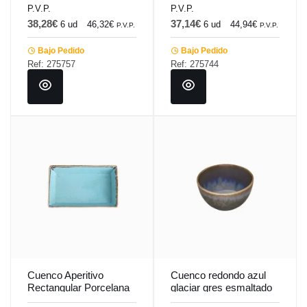
P.V.P.
P.V.P.
38,28€
37,14€
6 ud
46,32€
6 ud
44,94€
P.V.P.
P.V.P.
Bajo Pedido
Bajo Pedido
Ref: 275757
Ref: 275744
Cuenco Aperitivo
Cuenco redondo azul
Rectangular Porcelana
glaciar gres esmaltado
Turquesa 14 Cm
Ø 10 cm Snow