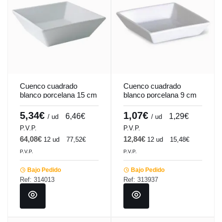
Cuenco cuadrado
Cuenco cuadrado
blanco porcelana 15 cm
blanco porcelana 9 cm
Classic Square
Edina Pro.mundi
Pro.mundi
5,34€
1,07€
6,46€
1,29€
/ ud
/ ud
P.V.P.
P.V.P.
64,08€
12,84€
12 ud
77,52€
12 ud
15,48€
P.V.P.
P.V.P.
Bajo Pedido
Bajo Pedido
Ref: 314013
Ref: 313937