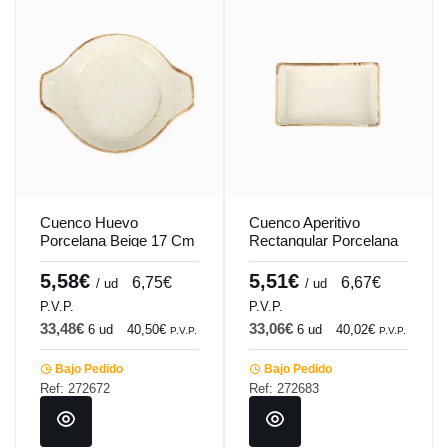
Cuenco Huevo
Cuenco Aperitivo
Porcelana Beige 17 Cm
Rectangular Porcelana
Seasons Porland
Beige 16 Cm Seasons
Porland
5,58€
5,51€
6,75€
6,67€
/ ud
/ ud
P.V.P.
P.V.P.
33,48€
33,06€
6 ud
40,50€
6 ud
40,02€
P.V.P.
P.V.P.
Bajo Pedido
Bajo Pedido
Ref: 272672
Ref: 272683