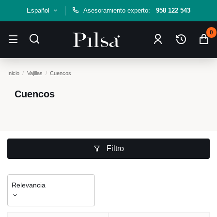
Español
Asesoramiento experto:
958 122 543
0
Inicio
Vajillas
Cuencos
Cuencos
Filtro
Relevancia