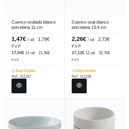
Cuenco ovalado blanco
Cuenco oval blanco
porcelana 11 cm
porcelana 13,4 cm
Matcha Pro.mundi
Matcha Pro.mundi
1,47€
2,26€
1,78€
2,73€
/ ud
/ ud
P.V.P.
P.V.P.
17,64€
27,12€
12 ud
21,36€
12 ud
32,76€
P.V.P.
P.V.P.
Bajo Pedido
Bajo Pedido
Ref: 311197
Ref: 311198