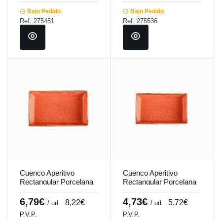
Bajo Pedido
Bajo Pedido
Ref: 275451
Ref: 275536
Cuenco Aperitivo
Cuenco Aperitivo
Rectangular Porcelana
Rectangular Porcelana
Naranja 16 Cm
Naranja 8x14 Cm
Seasons Porland
Seasons Porland
6,79€
4,73€
8,22€
5,72€
/ ud
/ ud
P.V.P.
P.V.P.