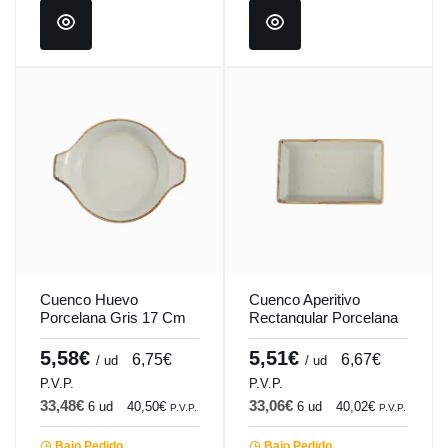
Cuenco Huevo
Cuenco Aperitivo
Porcelana Gris 17 Cm
Rectangular Porcelana
Seasons Porland
Gris 16 Cm Seasons
Porland
5,58€
5,51€
6,75€
6,67€
/ ud
/ ud
P.V.P.
P.V.P.
33,48€
33,06€
6 ud
40,50€
6 ud
40,02€
P.V.P.
P.V.P.
Bajo Pedido
Bajo Pedido