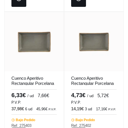
Cuenco Aperitivo
Cuenco Aperitivo
Rectangular Porcelana
Rectangular Porcelana
Gris Oscuro 16 Cm
Gris Oscuro 8x14 Cm
Seasons Porland
Seasons Porland
6,33€
4,73€
7,66€
5,72€
/ ud
/ ud
P.V.P.
P.V.P.
37,98€
14,19€
6 ud
45,96€
3 ud
17,16€
P.V.P.
P.V.P.
Bajo Pedido
Bajo Pedido
Ref: 275403
Ref: 275402