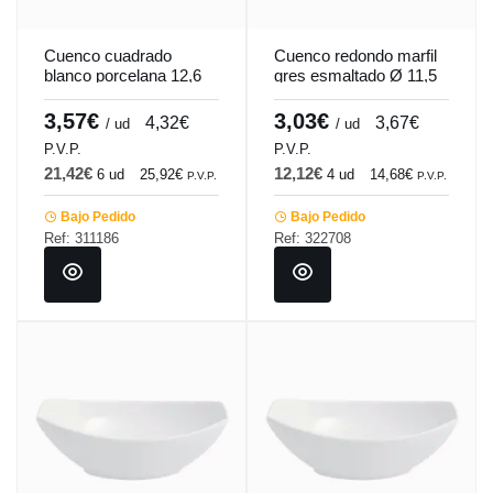
Cuenco cuadrado
Cuenco redondo marfil
blanco porcelana 12,6
gres esmaltado Ø 11,5
cm Twins Pro.mundi
cm Pacific Pro.mundi
3,57€
3,03€
4,32€
3,67€
/ ud
/ ud
P.V.P.
P.V.P.
21,42€
12,12€
6 ud
25,92€
4 ud
14,68€
P.V.P.
P.V.P.
Bajo Pedido
Bajo Pedido
Ref: 311186
Ref: 322708