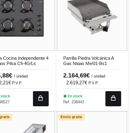
a Cocina Independiente 4
Parrilla Piedra Volcánica A
os Pilsa Cfi-4G/Ls
Gas Ntgas Me/01-Bs1
5,88€
2.164,69€
/ unidad
/ unidad
2,21€
2.619,27€
P.V.P.
P.V.P.
 stock
En stock
98527
Ref: 238443
gratis
Envío gratis