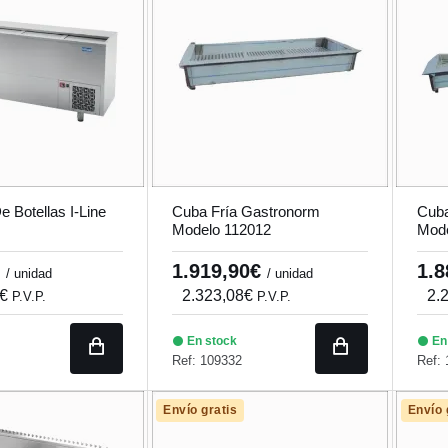
e Botellas I-Line
Cuba Fría Gastronorm
Cuba
Modelo 112012
Mode
€
1.919,90€
1.
/ unidad
/ unidad
1€
2.323,08€
2.
P.V.P.
P.V.P.
En stock
En
Ref: 109332
Ref:
Envío gratis
Envío 