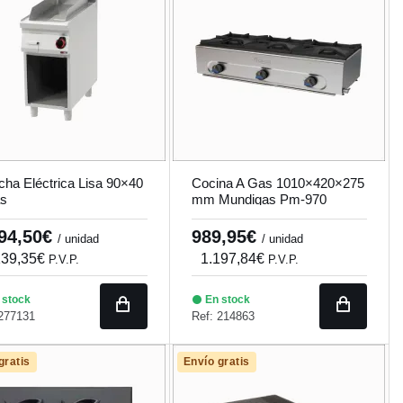
cha Eléctrica Lisa 90×40
Cocina A Gas 1010×420×275
s
mm Mundigas Pm-970
594,50€
989,95€
/ unidad
/ unidad
139,35€
1.197,84€
P.V.P.
P.V.P.
 stock
En stock
 277131
Ref: 214863
gratis
Envío gratis