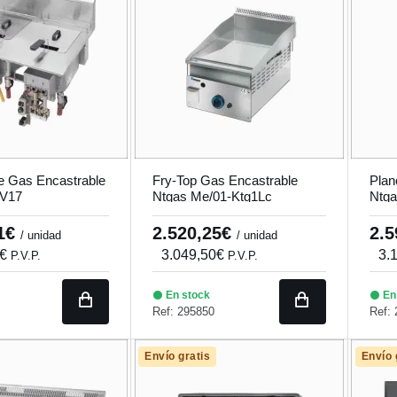
e Gas Encastrable
Fry-Top Gas Encastrable
Plan
2V17
Ntgas Me/01-Ktg1Lc
Ntga
61€
2.520,25€
2.
/ unidad
/ unidad
2€
3.049,50€
3.
P.V.P.
P.V.P.
En stock
En
Ref: 295850
Ref:
Envío gratis
Envío 