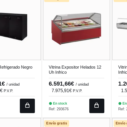
Refrigerado Negro
Vitrina Expositor Helados 12
Vitr
Uh Infrico
Infr
41€
6.591,66€
1.
/ unidad
/ unidad
2€
7.975,91€
1.
P.V.P.
P.V.P.
En stock
En
Ref: 293676
Ref:
Envío gratis
Envío 