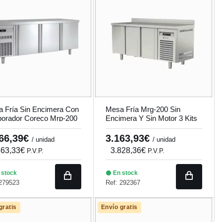
 Fría Sin Encimera Con
Mesa Fría Mrg-200 Sin
orador Coreco Mrp-200
Encimera Y Sin Motor 3 Kits
X 2 Caj.
366,39€
3.163,93€
/ unidad
/ unidad
863,33€
3.828,36€
P.V.P.
P.V.P.
 stock
En stock
 279523
Ref: 292367
gratis
Envío gratis