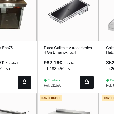
a Enb75
Placa Caliente Vitrocerámica
Cale
4 Gn Emainox Ipc4
Hatc
47€
982,19€
35
/ unidad
/ unidad
5€
1.188,45€
42
P.V.P.
P.V.P.
En stock
En
Ref: 211698
Ref: 
Envío gratis
Envío 