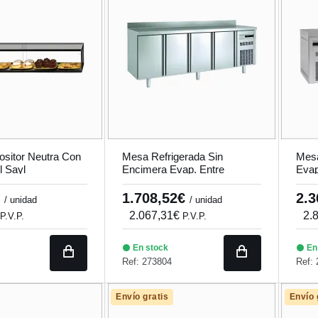
positor Neutra Con
Mesa Refrigerada Sin
Mesa
 Sayl
Encimera Evap. Entre
Evap
Puertas Coreco Mrg-150
€
1.708,52€
2.
/ unidad
/ unidad
2.067,31€
2.
P.V.P.
P.V.P.
En stock
En
Ref: 273804
Ref:
Envío gratis
Envío 