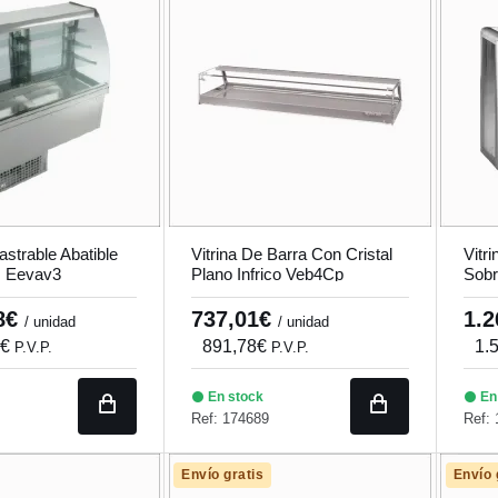
astrable Abatible
Vitrina De Barra Con Cristal
Vitr
 Eevav3
Plano Infrico Veb4Cp
Sobr
Q
58€
737,01€
1.
/ unidad
/ unidad
8€
891,78€
1.
P.V.P.
P.V.P.
En stock
En
Ref: 174689
Ref:
Envío gratis
Envío 