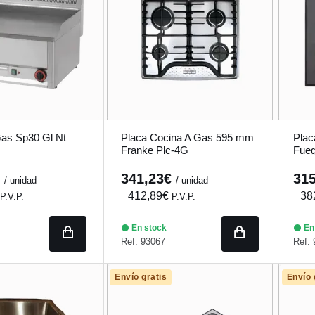
Gas Sp30 Gl Nt
Placa Cocina A Gas 595 mm
Plac
Franke Plc-4G
Fueg
€
341,23€
31
/ unidad
/ unidad
412,89€
38
P.V.P.
P.V.P.
En stock
En
Ref: 93067
Ref: 
Envío gratis
Envío 