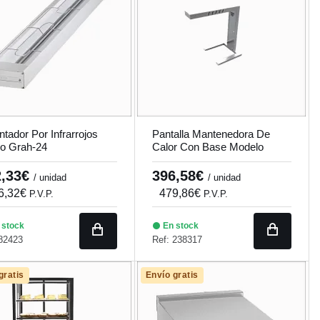
ntador Por Infrarrojos
Pantalla Mantenedora De
o Grah-24
Calor Con Base Modelo
Pimc0002
2,33€
396,58€
/ unidad
/ unidad
6,32€
479,86€
P.V.P.
P.V.P.
 stock
En stock
82423
Ref: 238317
gratis
Envío gratis