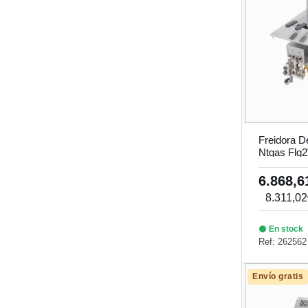
Freidora D
Ntgas Flg
6.868,
8.311,0
En stock
Ref: 262562
Envío gratis