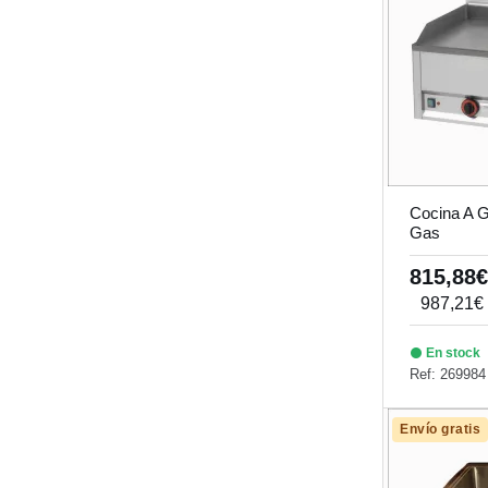
Cocina A 
Gas
815,88
987,21€
En stock
Ref: 269984
Envío gratis