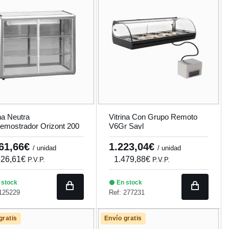
ina Neutra
Vitrina Con Grupo Remoto
emostrador Orizont 200
V6Gr Sayl
261,66€
1.223,04€
/ unidad
/ unidad
526,61€
1.479,88€
P.V.P.
P.V.P.
 stock
En stock
 125229
Ref: 277231
gratis
Envío gratis