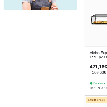
Mesas Refrigeración-Congelación
(6)
Modular Escamas Planas
(1)
Muebles Neutros
(3)
Pistas Calientes
(2)
Planchas De Sobremesa
(1)
Rejillas De Pavimento
(11)
Vitrina Ex
Self Service
(2)
Led Ep20Bl
Sistemas Tratam. Residuos
(1)
421,18
509,63€
Trituradores Batidoras
(1)
Vitrina Expositora General
(3)
En stock
Ref: 295770
Vitrinas Sobremesa
(6)
Envío gratis