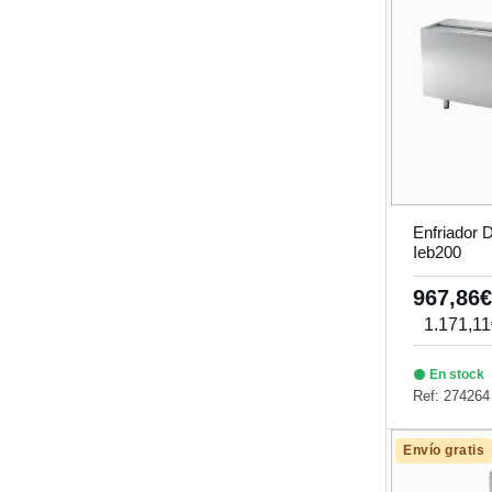
Enfriador D
Ieb200
967,86
1.171,1
En stock
Ref: 274264
Envío gratis