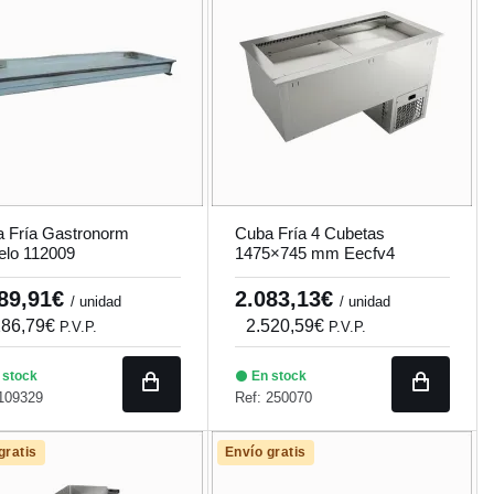
 Fría Gastronorm
Cuba Fría 4 Cubetas
lo 112009
1475×745 mm Eecfv4
889,91€
2.083,13€
/ unidad
/ unidad
286,79€
2.520,59€
P.V.P.
P.V.P.
 stock
En stock
 109329
Ref: 250070
gratis
Envío gratis