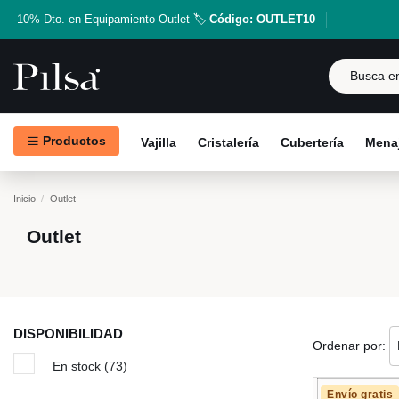
-10% Dto. en Equipamiento Outlet 🏷️
Código: OUTLET10
Productos
Vajilla
Cristalería
Cubertería
Menaj
Inicio
Outlet
Outlet
DISPONIBILIDAD
Ordenar por:
En stock
(73)
Envío gratis