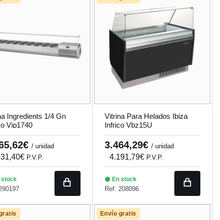
ina Ingredients 1/4 Gn
Vitrina Para Helados Ibiza
ico Vip1740
Infrico Vbz15U
265,62€
3.464,29€
/ unidad
/ unidad
531,40€
4.191,79€
P.V.P.
P.V.P.
 stock
En stock
 290197
Ref: 208096
gratis
Envío gratis