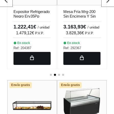
Expositor Refrigerado
Mesa Fría Mrg-200
Negro Erv35Pp
Sin Encimera Y Sin
Motor 3 Kits X 2 Caj.
1.222,41€
3.163,93€
/ unidad
/ unidad
1.479,12€
3.828,36€
P.V.P.
P.V.P.
En stock
En stock
Ref: 204387
Ref: 292367
Envío gratis
Envío gratis
E