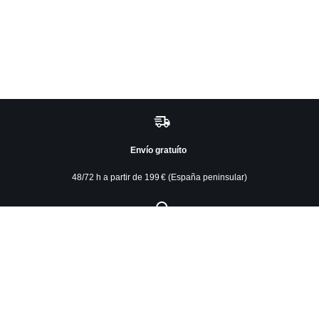
Envío gratuíto
48/72 h a partir de 199 € (España peninsular)
Asesoramiento experto
958 122 543
Click & collect