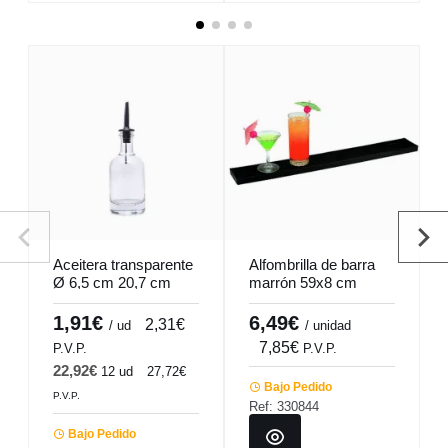
Aceitera transparente
Alfombrilla de barra
Ø 6,5 cm 20,7 cm
marrón 59x8 cm
Olio Pro.mundi
Pro.mundi
1,91€
6,49€
2,31€
/ ud
/ unidad
7,85€
P.V.P.
P.V.P.
22,92€
12 ud
27,72€
Bajo Pedido
P.V.P.
Ref: 330844
Bajo Pedido