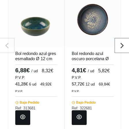
Bol redondo azul gres
Bol redondo azul
esmaltado Ø 12 cm
oscuro porcelana Ø
Magic Accolade
12 cm Seablue
Accolade
6,88€
4,81€
8,32€
5,82€
/ ud
/ ud
P.V.P.
P.V.P.
41,28€
57,72€
6 ud
49,92€
12 ud
69,84€
P.V.P.
P.V.P.
Bajo Pedido
Bajo Pedido
Ref: 313681
Ref: 322681