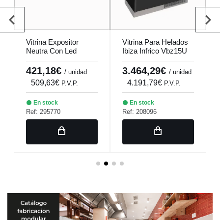
Vitrina Expositor
Vitrina Para Helados
Neutra Con Led
Ibiza Infrico Vbz15U
Ep20Bl Sayl
421,18€
3.464,29€
/ unidad
/ unidad
509,63€
4.191,79€
P.V.P.
P.V.P.
En stock
En stock
Ref: 295770
Ref: 208096