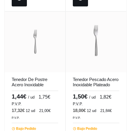
Tenedor De Postre
Tenedor Pescado Acero
Acero Inoxidable
Inoxidable Plateado
Plateado 18.6 Cm Tulip
19Cm Barcelona
Pro.mundi
Comas
1,44€
1,50€
1,75€
1,82€
/ ud
/ ud
P.V.P.
P.V.P.
17,32€
18,00€
12 ud
21,00€
12 ud
21,84€
P.V.P.
P.V.P.
Bajo Pedido
Bajo Pedido