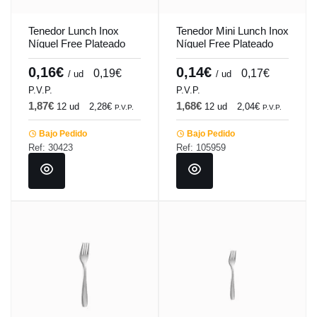
Tenedor Lunch Inox
Tenedor Mini Lunch Inox
Níquel Free Plateado
Níquel Free Plateado
Vibrado Finish 1.2 Mm
Vibrado Finish 1.0 Mm
1001 Comas
1001 Comas
0,16€
0,14€
0,19€
0,17€
/ ud
/ ud
P.V.P.
P.V.P.
1,87€
1,68€
12 ud
2,28€
12 ud
2,04€
P.V.P.
P.V.P.
Bajo Pedido
Bajo Pedido
Ref: 30423
Ref: 105959