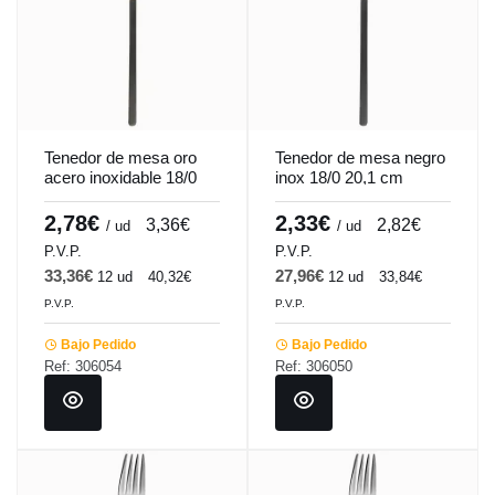
Tenedor de mesa oro
Tenedor de mesa negro
acero inoxidable 18/0
inox 18/0 20,1 cm
20,1 cm Aroma Oro Pvd
Aroma Pvd Negro
Negro Pro.mundi
Pro.mundi
2,78€
2,33€
3,36€
2,82€
/ ud
/ ud
P.V.P.
P.V.P.
33,36€
27,96€
12 ud
40,32€
12 ud
33,84€
P.V.P.
P.V.P.
Bajo Pedido
Bajo Pedido
Ref: 306054
Ref: 306050