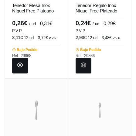
Tenedor Mesa Inox
Tenedor Regalo Inox
Níquel Free Plateado
Níquel Free Plateado
Vibrado Finish 1.5 Mm
Vibrado Finish 1.2 Mm
1001 Comas
1001 Comas
0,26€
0,24€
0,31€
0,29€
/ ud
/ ud
P.V.P.
P.V.P.
3,11€
2,90€
12 ud
3,72€
12 ud
3,48€
P.V.P.
P.V.P.
Bajo Pedido
Bajo Pedido
Ref: 29868
Ref: 29866