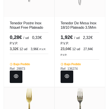
Tenedor Postre Inox
Tenedor De Mesa Inox
Níquel Free Plateado
18/10 Plateado 3.5Mm
1.5 Mm Hotel Comas
Espesor Online Comas
0,28€
1,92€
0,33€
2,32€
/ ud
/ ud
P.V.P.
P.V.P.
3,32€
23,04€
12 ud
3,96€
12 ud
27,84€
P.V.P.
P.V.P.
Bajo Pedido
Bajo Pedido
Ref: 29973
Ref: 136274