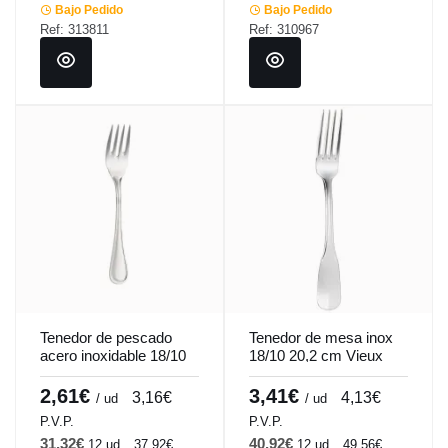
Bajo Pedido
Bajo Pedido
Ref: 313811
Ref: 310967
Tenedor de pescado
Tenedor de mesa inox
acero inoxidable 18/10
18/10 20,2 cm Vieux
17,8 cm Harmony
Paris Pm Pro.mundi
Pro.mundi
2,61€
3,41€
3,16€
4,13€
/ ud
/ ud
P.V.P.
P.V.P.
31,32€
40,92€
12 ud
37,92€
12 ud
49,56€