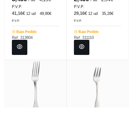
P.V.P.
P.V.P.
41,16€
29,16€
12 ud
49,80€
12 ud
35,28€
P.V.P.
P.V.P.
Bajo Pedido
Bajo Pedido
Ref: 313804
Ref: 311110
Tenedor de postre acero
Tenedor de pescado