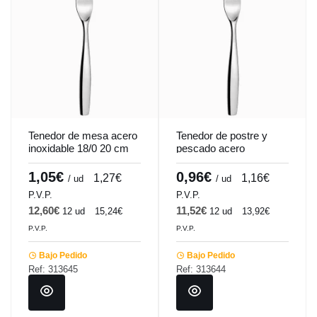
Tenedor de mesa acero
Tenedor de postre y
inoxidable 18/0 20 cm
pescado acero
Odyssee Pro.mundi
inoxidable 18/0 18 cm
Odyssee Pro.mundi
1,05€
0,96€
1,27€
1,16€
/ ud
/ ud
P.V.P.
P.V.P.
12,60€
11,52€
12 ud
15,24€
12 ud
13,92€
P.V.P.
P.V.P.
Bajo Pedido
Bajo Pedido
Ref: 313645
Ref: 313644