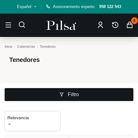
Español
Asesoramiento experto:
958 122 543
0
Inicio
Cuberterías
Tenedores
Tenedores
Filtro
Relevancia