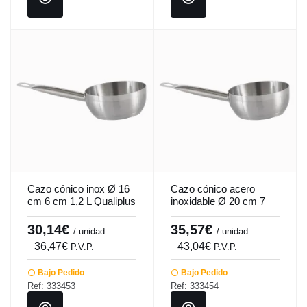
Cazo cónico inox Ø 16
Cazo cónico acero
cm 6 cm 1,2 L Qualiplus
inoxidable Ø 20 cm 7
Pro.cooker
cm 2,2 L Qualiplus
Pro.cooker
30,14€
35,57€
/ unidad
/ unidad
36,47€
43,04€
P.V.P.
P.V.P.
Bajo Pedido
Bajo Pedido
Ref: 333453
Ref: 333454