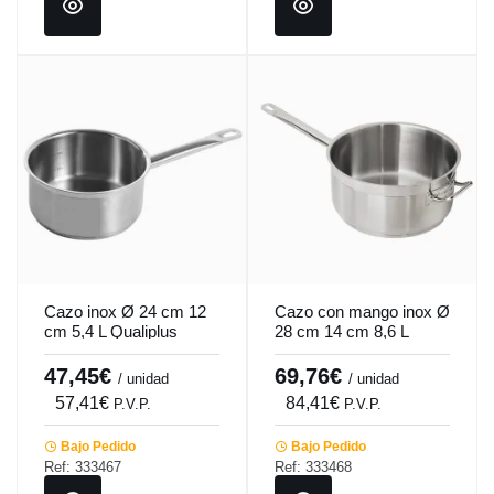
Cazo inox Ø 24 cm 12
Cazo con mango inox Ø
cm 5,4 L Qualiplus
28 cm 14 cm 8,6 L
Pro.cooker
Qualiplus Pro.cooker
47,45€
69,76€
/ unidad
/ unidad
57,41€
84,41€
P.V.P.
P.V.P.
Bajo Pedido
Bajo Pedido
Ref: 333467
Ref: 333468