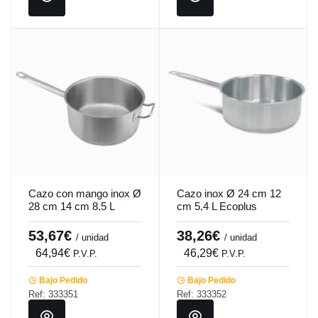
Cazo con mango inox Ø
Cazo inox Ø 24 cm 12
28 cm 14 cm 8,5 L
cm 5,4 L Ecoplus
Ecoplus Pro.cooker
Pro.cooker
53,67€
38,26€
/ unidad
/ unidad
64,94€
46,29€
P.V.P.
P.V.P.
Bajo Pedido
Bajo Pedido
Ref: 333351
Ref: 333352