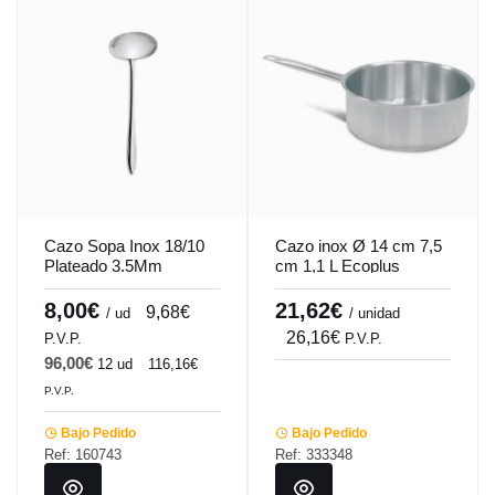
Cazo Sopa Inox 18/10
Cazo inox Ø 14 cm 7,5
Plateado 3.5Mm
cm 1,1 L Ecoplus
Espesor Online Comas
Pro.cooker
8,00€
21,62€
9,68€
/ ud
/ unidad
26,16€
P.V.P.
P.V.P.
96,00€
12 ud
116,16€
P.V.P.
Bajo Pedido
Bajo Pedido
Ref: 160743
Ref: 333348