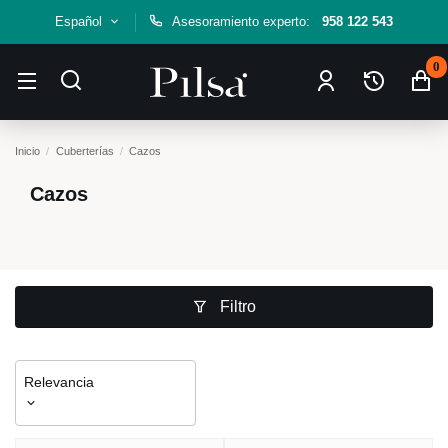
Español
Asesoramiento experto:
958 122 543
0
Inicio
Cuberterías
Cazos
Cazos
Filtro
Relevancia