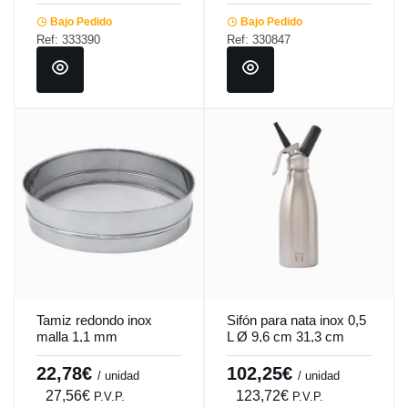
Bajo Pedido
Bajo Pedido
Ref: 333390
Ref: 330847
Tamiz redondo inox
Sifón para nata inox 0,5
malla 1,1 mm
L Ø 9,6 cm 31,3 cm
Pro.cooker
Pro.cooker
22,78€
102,25€
/ unidad
/ unidad
27,56€
123,72€
P.V.P.
P.V.P.