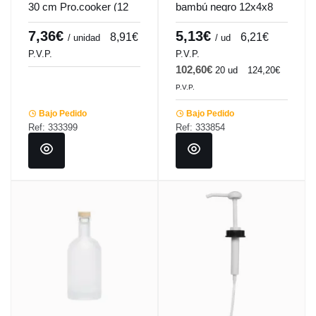
30 cm Pro.cooker (12
bambú negro 12x4x8
unidades)
cm Pro.mundi
7,36€
5,13€
8,91€
6,21€
/ unidad
/ ud
P.V.P.
P.V.P.
102,60€
20 ud
124,20€
P.V.P.
Bajo Pedido
Bajo Pedido
Ref: 333399
Ref: 333854