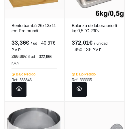
Bento bambú 26x13x11
Balanza de laboratorio 6
cm Pro.mundi
kg 0,5 °C 230v
Pro.cooker
33,36€
372,01€
40,37€
/ ud
/ unidad
450,13€
P.V.P.
P.V.P.
266,88€
8 ud
322,96€
P.V.P.
Bajo Pedido
Bajo Pedido
Ref: 333846
Ref: 333335