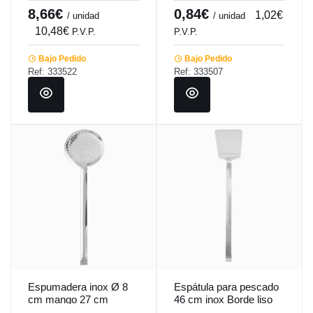
8,66€
0,84€
1,02€
/ unidad
/ unidad
10,48€
P.V.P.
P.V.P.
Bajo Pedido
Bajo Pedido
Ref: 333522
Ref: 333507
Espumadera inox Ø 8
Espátula para pescado
cm mango 27 cm
46 cm inox Borde liso
Pro.cooker
ranurada Pro.cooker