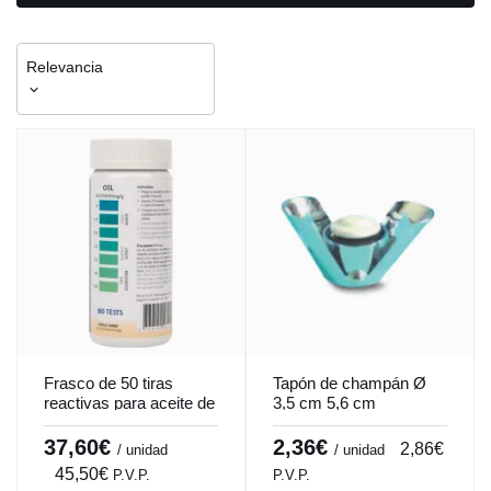
Relevancia
Frasco de 50 tiras
Tapón de champán Ø
reactivas para aceite de
3,5 cm 5,6 cm
un solo uso de papel
Pro.mundi
Pro.cooker (50
37,60€
2,36€
2,86€
/ unidad
/ unidad
unidades)
45,50€
P.V.P.
P.V.P.