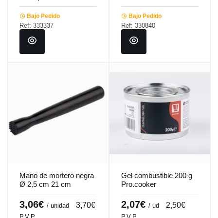
Bajo Pedido
Bajo Pedido
Ref: 333337
Ref: 330840
Mano de mortero negra
Gel combustible 200 g
Ø 2,5 cm 21 cm
Pro.cooker
Pro.mundi
3,06€
2,07€
3,70€
2,50€
/ unidad
/ ud
P.V.P.
P.V.P.