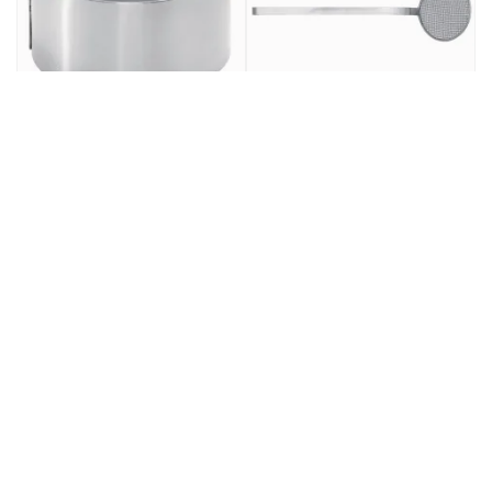
Aro para mousse inox
Araña inox Ø 14 cm
sin revestimiento Ø 10
mango 56 cm
cm 3,5 cm Pro.cooker
Pro.cooker
2,07€
12,49€
2,50€
/ unidad
/ unidad
15,11€
P.V.P.
P.V.P.
Bajo Pedido
Bajo Pedido
Ref: 333366
Ref: 333384