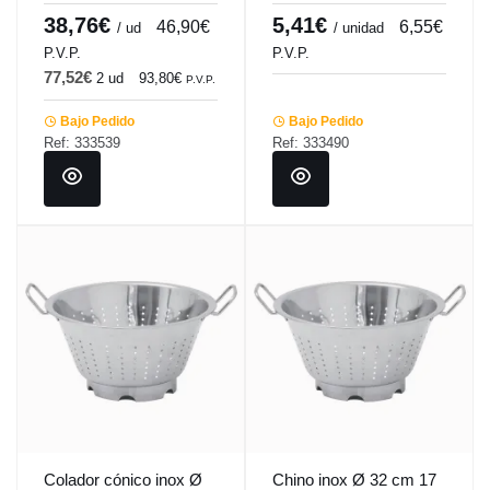
Pro.cooker
38,76€
5,41€
46,90€
6,55€
/ ud
/ unidad
P.V.P.
P.V.P.
77,52€
2 ud
93,80€
P.V.P.
Bajo Pedido
Bajo Pedido
Ref: 333539
Ref: 333490
Colador cónico inox Ø
Chino inox Ø 32 cm 17