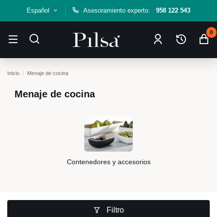
Español
Asesoramiento experto:
958 122 543
0
Inicio
Menaje de cocina
Menaje de cocina
Contenedores y accesorios
Filtro