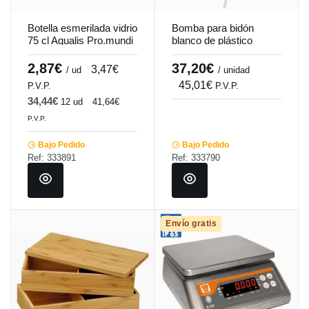
Botella esmerilada vidrio
Bomba para bidón
75 cl Aqualis Pro.mundi
blanco de plástico
Pro.cooker
2,87€
37,20€
3,47€
/ ud
/ unidad
45,01€
P.V.P.
P.V.P.
34,44€
12 ud
41,64€
P.V.P.
Bajo Pedido
Bajo Pedido
Ref: 333891
Ref: 333790
Envío gratis