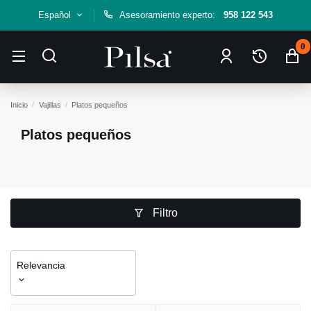
Español
Asesoramiento experto:
958 122 543
0
Inicio
Vajillas
Platos pequeños
Platos pequeños
Filtro
Relevancia