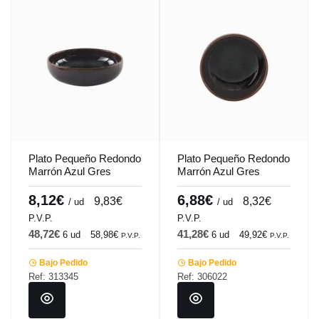
Plato Pequeño Redondo
Plato Pequeño Redondo
Marrón Azul Gres
Marrón Azul Gres
Esmaltado Ø 16 Cm
Esmaltado Ø 12 Cm
Amber Accolade
Amber Accolade
8,12€
6,88€
9,83€
8,32€
/ ud
/ ud
P.V.P.
P.V.P.
48,72€
41,28€
6 ud
58,98€
6 ud
49,92€
P.V.P.
P.V.P.
Bajo Pedido
Bajo Pedido
Ref: 313345
Ref: 306022