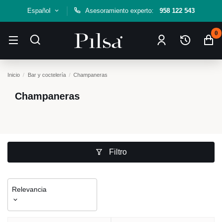
Español
Asesoramiento experto:
958 122 543
0
Inicio
Bar y coctelería
Champaneras
Champaneras
Filtro
Relevancia