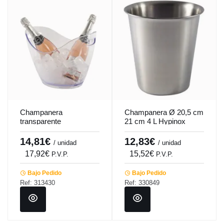
Champanera
Champanera Ø 20,5 cm
transparente
21 cm 4 L Hypinox
35x25,5x26 cm 8 L
Pro.mundi
Pro.mundi
14,81€
12,83€
/ unidad
/ unidad
17,92€
15,52€
P.V.P.
P.V.P.
Bajo Pedido
Bajo Pedido
Ref: 313430
Ref: 330849