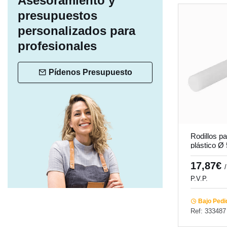
Asesoramiento y
presupuestos
personalizados para
profesionales
Pídenos Presupuesto
Rodillos p
plástico Ø
Pro.cooker
17,87€
P.V.P.
Bajo Pedi
Ref: 333487