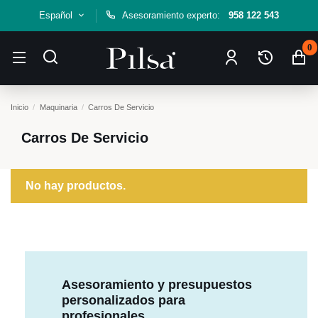
Español
Asesoramiento experto:
958 122 543
0
Inicio
Maquinaria
Carros De Servicio
Carros De Servicio
No hay productos.
Asesoramiento y presupuestos
personalizados para
profesionales