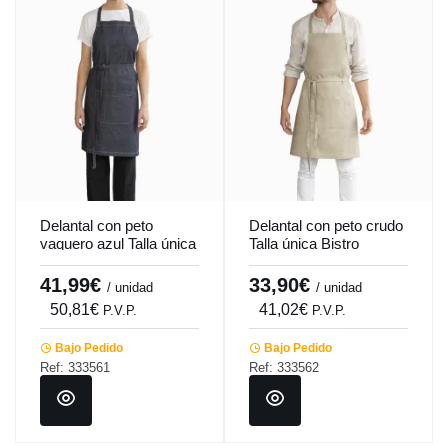
Delantal con peto
Delantal con peto crudo
vaquero azul Talla única
Talla única Bistro
Bistro Pro.mundi
Pro.mundi
41,99€
33,90€
/ unidad
/ unidad
50,81€
41,02€
P.V.P.
P.V.P.
Bajo Pedido
Bajo Pedido
Ref: 333561
Ref: 333562