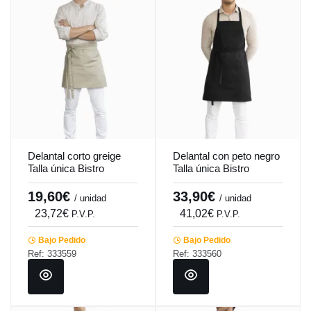
Delantal corto greige
Delantal con peto negro
Talla única Bistro
Talla única Bistro
Pro.mundi
Pro.mundi
19,60€
33,90€
/ unidad
/ unidad
23,72€
41,02€
P.V.P.
P.V.P.
Bajo Pedido
Bajo Pedido
Ref: 333559
Ref: 333560