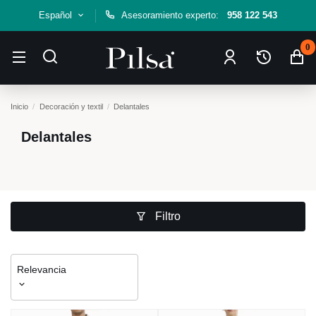
Español
Asesoramiento experto:
958 122 543
0
Inicio
Decoración y textil
Delantales
Delantales
Filtro
Relevancia