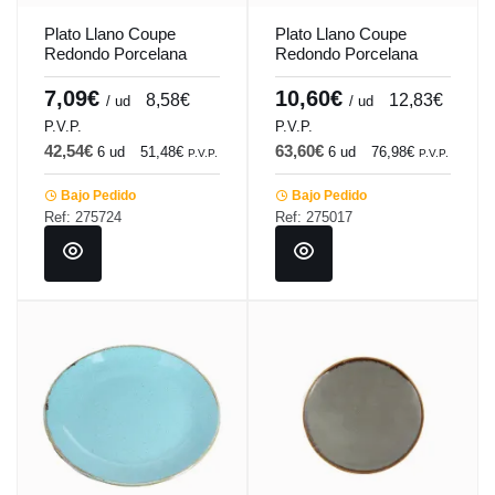
Plato Llano Coupe
Plato Llano Coupe
Redondo Porcelana
Redondo Porcelana
Turquesa 24 Cm
Gris oscuro 28 Cm
Seasons Porland
Seasons Porland
7,09€
10,60€
8,58€
12,83€
/ ud
/ ud
P.V.P.
P.V.P.
42,54€
63,60€
6 ud
51,48€
6 ud
76,98€
P.V.P.
P.V.P.
Bajo Pedido
Bajo Pedido
Ref: 275724
Ref: 275017