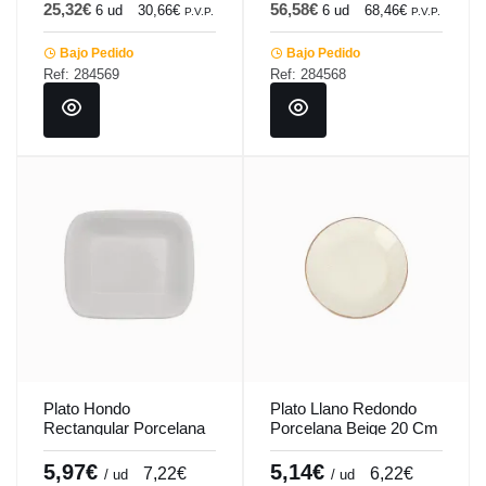
25,32€
56,58€
6 ud
30,66€
6 ud
68,46€
P.V.P.
P.V.P.
Bajo Pedido
Bajo Pedido
Ref: 284569
Ref: 284568
Plato Hondo
Plato Llano Redondo
Rectangular Porcelana
Porcelana Beige 20 Cm
Blanco 21 X 18 Cm
Seasons Beige Porland
Bach Porland
5,97€
5,14€
7,22€
6,22€
/ ud
/ ud