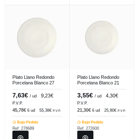
Plato Llano Redondo
Plato Llano Redondo
Porcelana Blanco 27
Porcelana Blanco 21
Cm Ilussion Porland
Cm Ilussion Porland
7,63€
3,55€
9,23€
4,30€
/ ud
/ ud
P.V.P.
P.V.P.
45,78€
21,30€
6 ud
55,38€
6 ud
25,80€
P.V.P.
P.V.P.
Bajo Pedido
Bajo Pedido
Ref: 278689
Ref: 272600