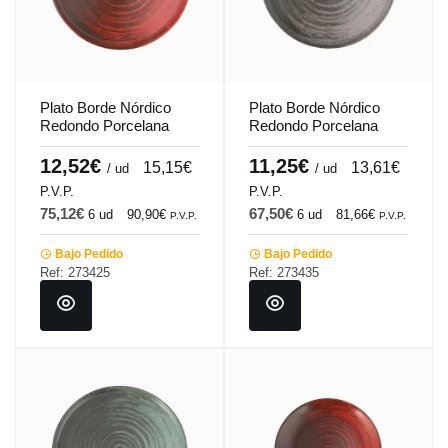
Plato Borde Nórdico
Plato Borde Nórdico
Redondo Porcelana
Redondo Porcelana
Rojo 30 Cm Lykke
Gris 30 Cm Lykke
Porland
Porland
12,52€
11,25€
15,15€
13,61€
/ ud
/ ud
P.V.P.
P.V.P.
75,12€
67,50€
6 ud
90,90€
6 ud
81,66€
P.V.P.
P.V.P.
Bajo Pedido
Bajo Pedido
Ref: 273425
Ref: 273435