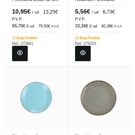
Seasons Beige Porland
Gris oscuro 20 Cm
Seasons Porland
10,95€
5,56€
13,25€
6,73€
/ ud
/ ud
P.V.P.
P.V.P.
65,70€
33,36€
6 ud
79,50€
6 ud
40,38€
P.V.P.
P.V.P.
Bajo Pedido
Bajo Pedido
Ref: 272661
Ref: 275015