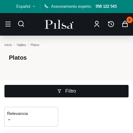
Español
Asesoramiento experto:
958 122 543
0
Inicio
Vajillas
Platos
Platos
Filtro
Relevancia