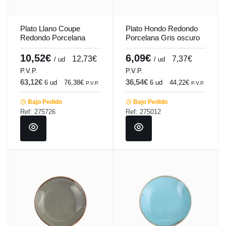
Plato Llano Coupe
Plato Hondo Redondo
Redondo Porcelana
Porcelana Gris oscuro
Turquesa 28 Cm
20 Cm Seasons
Seasons Porland
Porland
10,52€
6,09€
12,73€
7,37€
/ ud
/ ud
P.V.P.
P.V.P.
63,12€
36,54€
6 ud
76,38€
6 ud
44,22€
P.V.P.
P.V.P.
Bajo Pedido
Bajo Pedido
Ref: 275726
Ref: 275012