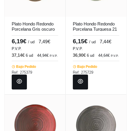
Plato Hondo Redondo
Plato Hondo Redondo
Porcelana Gris oscuro
Porcelana Turquesa 21
21 Cm Seasons
Cm Seasons Porland
Porland
6,19€
6,15€
7,49€
7,44€
/ ud
/ ud
P.V.P.
P.V.P.
37,14€
36,90€
6 ud
44,94€
6 ud
44,64€
P.V.P.
P.V.P.
Bajo Pedido
Bajo Pedido
Ref: 275379
Ref: 275729