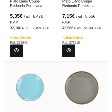
Plato Llano Coupe
Plato Llano Coupe
Redondo Porcelana
Redondo Porcelana
Turquesa 20 Cm
Gris oscuro 24 Cm
Seasons Porland
Seasons Porland
5,35€
7,15€
6,47€
8,65€
/ ud
/ ud
P.V.P.
P.V.P.
32,10€
42,90€
6 ud
38,82€
6 ud
51,90€
P.V.P.
P.V.P.
Bajo Pedido
Bajo Pedido
Ref: 275647
Ref: 275016