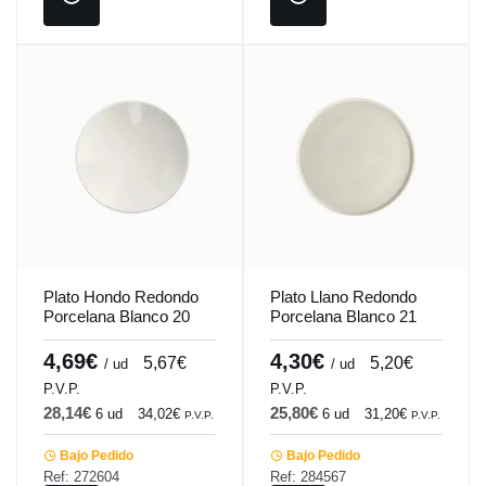
Plato Hondo Redondo
Plato Llano Redondo
Porcelana Blanco 20
Porcelana Blanco 21
Cm Ilussion Porland
Cm Anillo Porland
4,69€
4,30€
5,67€
5,20€
/ ud
/ ud
P.V.P.
P.V.P.
28,14€
25,80€
6 ud
34,02€
6 ud
31,20€
P.V.P.
P.V.P.
Bajo Pedido
Bajo Pedido
Ref: 272604
Ref: 284567