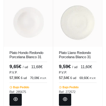
Plato Hondo Redondo
Plato Llano Redondo
Porcelana Blanco 31
Porcelana Blanco 31
Cm Soley Porland
Cm Ilussion Porland
9,65€
9,59€
11,68€
11,60€
/ ud
/ ud
P.V.P.
P.V.P.
57,90€
57,54€
6 ud
70,08€
6 ud
69,60€
P.V.P.
P.V.P.
Bajo Pedido
Bajo Pedido
Ref: 285675
Ref: 272572