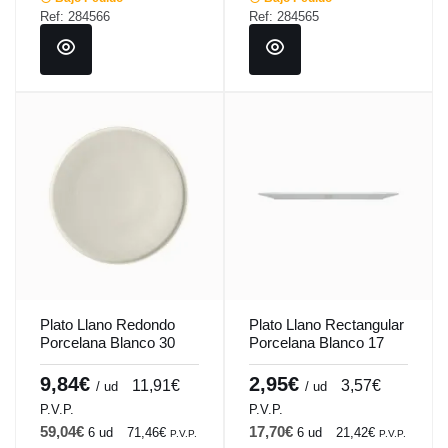
Ref: 284566
Ref: 284565
Plato Llano Redondo
Plato Llano Rectangular
Porcelana Blanco 30
Porcelana Blanco 17
Cm Anillo Porland
Cm Bach Porland
9,84€
2,95€
11,91€
3,57€
/ ud
/ ud
P.V.P.
P.V.P.
59,04€
17,70€
6 ud
71,46€
6 ud
21,42€
P.V.P.
P.V.P.