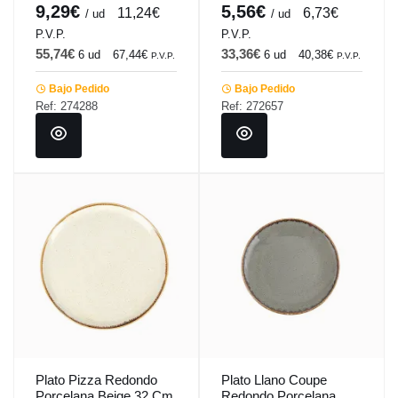
9,29€
5,56€
11,24€
6,73€
/ ud
/ ud
P.V.P.
P.V.P.
55,74€
33,36€
6 ud
67,44€
6 ud
40,38€
P.V.P.
P.V.P.
Bajo Pedido
Bajo Pedido
Ref: 274288
Ref: 272657
Plato Pizza Redondo
Plato Llano Coupe
Porcelana Beige 32 Cm
Redondo Porcelana