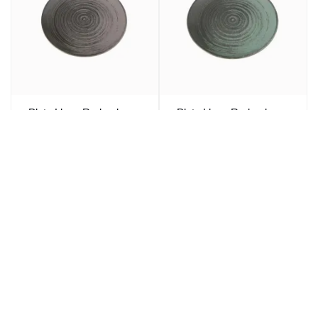
Plato Llano Redondo
Plato Llano Redondo
Porcelana Gris 25 Cm
Porcelana Verde 25 Cm
Lykke Porland
Lykke Porland
7,97€
7,69€
9,64€
9,30€
/ ud
/ ud
P.V.P.
P.V.P.
47,82€
46,14€
6 ud
57,84€
6 ud
55,80€
P.V.P.
P.V.P.
Bajo Pedido
Bajo Pedido
Ref: 275860
Ref: 275849