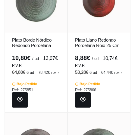
Plato Borde Nórdico
Plato Llano Redondo
Redondo Porcelana
Porcelana Rojo 25 Cm
Verde 30 Cm Lykke
Lykke Porland
Porland
10,80€
8,88€
13,07€
10,74€
/ ud
/ ud
P.V.P.
P.V.P.
64,80€
53,28€
6 ud
78,42€
6 ud
64,44€
P.V.P.
P.V.P.
Bajo Pedido
Bajo Pedido
Ref: 275851
Ref: 275866