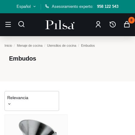
Español
Asesoramiento experto:
958 122 543
0
Inicio
Menaje de cocina
Utensilios de cocina
Embudos
Embudos
Relevancia