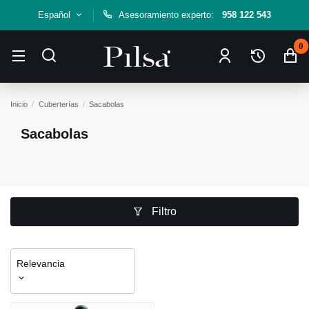
Español
Asesoramiento experto:
958 122 543
0
Inicio
Cuberterías
Sacabolas
Sacabolas
Filtro
Relevancia