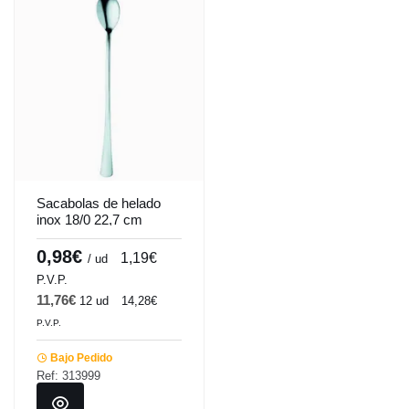
Sacabolas de helado
inox 18/0 22,7 cm
Pro.mundi
0,98€
1,19€
/ ud
P.V.P.
11,76€
12 ud
14,28€
P.V.P.
Bajo Pedido
Ref: 313999