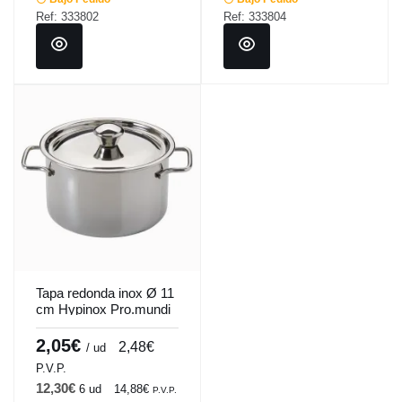
Ref: 333802
Ref: 333804
Tapa redonda inox Ø 11
cm Hypinox Pro.mundi
2,05€
2,48€
/ ud
P.V.P.
12,30€
6 ud
14,88€
P.V.P.