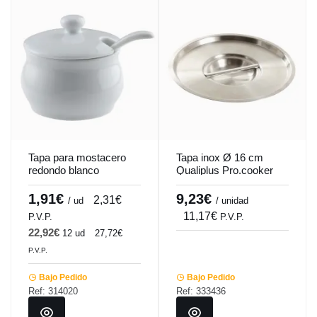
Tapa para mostacero
Tapa inox Ø 16 cm
redondo blanco
Qualiplus Pro.cooker
porcelana 2,5 cm Ø 6,2
cm Pro.mundi
1,91€
9,23€
2,31€
/ ud
/ unidad
11,17€
P.V.P.
P.V.P.
22,92€
12 ud
27,72€
P.V.P.
Bajo Pedido
Bajo Pedido
Ref: 314020
Ref: 333436