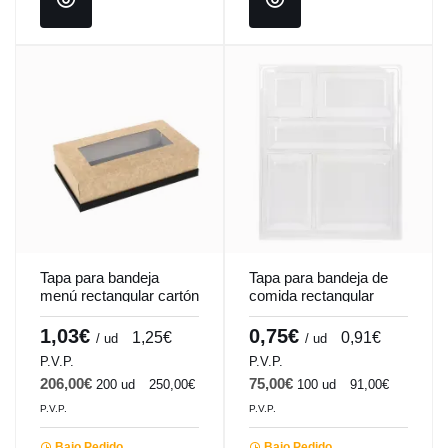
Tapa para bandeja
Tapa para bandeja de
menú rectangular cartón
comida rectangular
36,6x26,8 cm
transparente plástico
Pro.mundi
32,5x26,5x4,6 cm
1,03€
0,75€
1,25€
0,91€
/ ud
/ ud
Pro.mundi
P.V.P.
P.V.P.
206,00€
75,00€
200 ud
250,00€
100 ud
91,00€
P.V.P.
P.V.P.
Bajo Pedido
Bajo Pedido