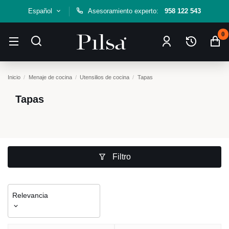
Español
Asesoramiento experto:
958 122 543
0
Inicio
Menaje de cocina
Utensilios de cocina
Tapas
Tapas
Filtro
Relevancia