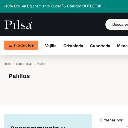
-10% Dto. en Equipamiento Outlet 🏷️
Código: OUTLET10
Productos
Vajilla
Cristalería
Cubertería
Menaj
Inicio
Cuberterías
Palillos
Palillos
Ordenar por: