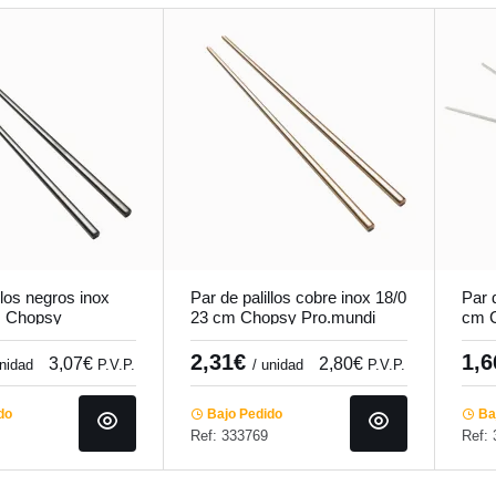
llos negros inox
Par de palillos cobre inox 18/0
Par d
m Chopsy
23 cm Chopsy Pro.mundi
cm C
2,31€
1,
3,07€
2,80€
unidad
P.V.P.
/ unidad
P.V.P.
do
Bajo Pedido
Baj
Ref: 333769
Ref: