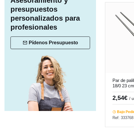
Asesoramiento y
presupuestos
personalizados para
profesionales
Pídenos Presupuesto
Par de pali
18/0 23 c
Pro.mundi
2,54€
/ 
Bajo Pedi
Ref: 333768