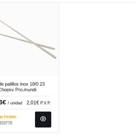
e palillos inox 18/0 23
hopsy Pro.mundi
66€
2,01€
/ unidad
P.V.P.
o Pedido
 333770