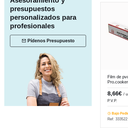
Asesoramiento y
presupuestos
personalizados para
profesionales
Pídenos Presupuesto
Film de pv
Pro.cooker
8,66€
/ 
P.V.P.
Bajo Pedi
Ref: 333522