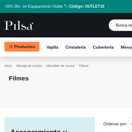
-10% Dto. en Equipamiento Outlet 🏷️
Código: OUTLET10
Productos
Vajilla
Cristalería
Cubertería
Menaj
Inicio
Menaje de cocina
Utensilios de cocina
Filmes
Filmes
Ordenar por: