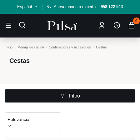
Español
Asesoramiento experto:
958 122 543
0
Inicio
Menaje de cocina
Contenedores y accesorios
Cestas
Cestas
Filtro
Relevancia