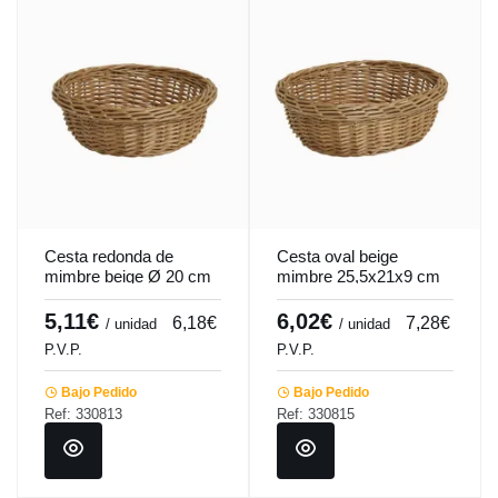
Cesta redonda de
Cesta oval beige
mimbre beige Ø 20 cm
mimbre 25,5x21x9 cm
7 cm Pro.mundi
Pro.mundi
5,11€
6,02€
6,18€
7,28€
/ unidad
/ unidad
P.V.P.
P.V.P.
Bajo Pedido
Bajo Pedido
Ref: 330813
Ref: 330815