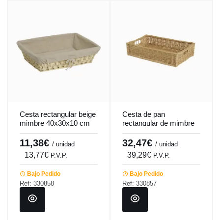
Cesta rectangular beige
Cesta de pan
mimbre 40x30x10 cm
rectangular de mimbre
Pro.mundi
60x39x13 cm
Pro.mundi
11,38€
32,47€
/ unidad
/ unidad
13,77€
39,29€
P.V.P.
P.V.P.
Bajo Pedido
Bajo Pedido
Ref: 330858
Ref: 330857