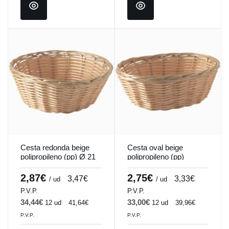
Cesta redonda beige
Cesta oval beige
polipropileno (pp) Ø 21
polipropileno (pp)
cm 6,5 cm Pro.mundi
23x15x6,5 cm
Pro.mundi
2,87€
2,75€
3,47€
3,33€
/ ud
/ ud
P.V.P.
P.V.P.
34,44€
33,00€
12 ud
41,64€
12 ud
39,96€
P.V.P.
P.V.P.