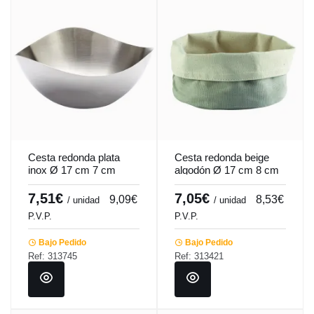
Cesta redonda plata
Cesta redonda beige
inox Ø 17 cm 7 cm
algodón Ø 17 cm 8 cm
Hypinox Pro.mundi
Artiss Pro.mundi
7,51€
7,05€
9,09€
8,53€
/ unidad
/ unidad
P.V.P.
P.V.P.
Bajo Pedido
Bajo Pedido
Ref: 313745
Ref: 313421