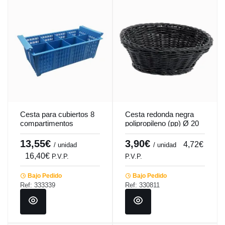
Cesta para cubiertos 8
Cesta redonda negra
compartimentos
polipropileno (pp) Ø 20
42,7x20,8x15,1 cm
cm 7 cm Twiggy
Pro.cooker
Pro.mundi
13,55€
3,90€
4,72€
/ unidad
/ unidad
16,40€
P.V.P.
P.V.P.
Bajo Pedido
Bajo Pedido
Ref: 333339
Ref: 330811