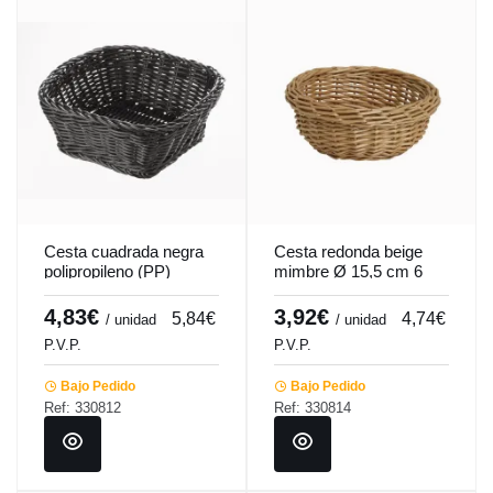
Cesta cuadrada negra
Cesta redonda beige
polipropileno (PP)
mimbre Ø 15,5 cm 6
19x19x7,6 cm Twiggy
cm Pro.mundi
Pro.mundi
4,83€
3,92€
5,84€
4,74€
/ unidad
/ unidad
P.V.P.
P.V.P.
Bajo Pedido
Bajo Pedido
Ref: 330812
Ref: 330814