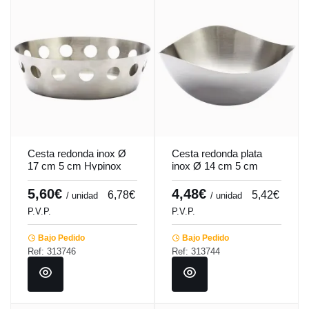
Cesta redonda inox Ø
Cesta redonda plata
17 cm 5 cm Hypinox
inox Ø 14 cm 5 cm
Pro.mundi
Hypinox Pro.mundi
5,60€
4,48€
6,78€
5,42€
/ unidad
/ unidad
P.V.P.
P.V.P.
Bajo Pedido
Bajo Pedido
Ref: 313746
Ref: 313744