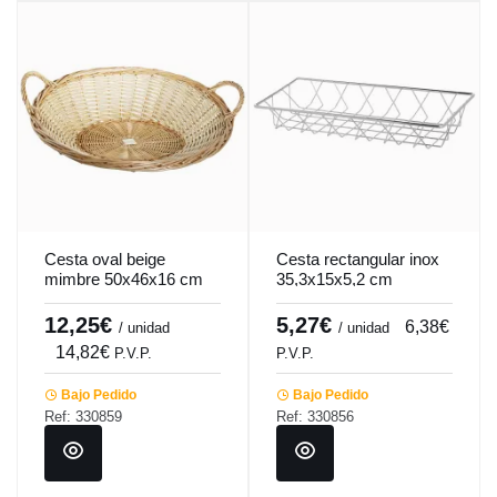
Cesta oval beige
Cesta rectangular inox
mimbre 50x46x16 cm
35,3x15x5,2 cm
Pro.mundi
Pro.mundi
12,25€
5,27€
6,38€
/ unidad
/ unidad
14,82€
P.V.P.
P.V.P.
Bajo Pedido
Bajo Pedido
Ref: 330859
Ref: 330856