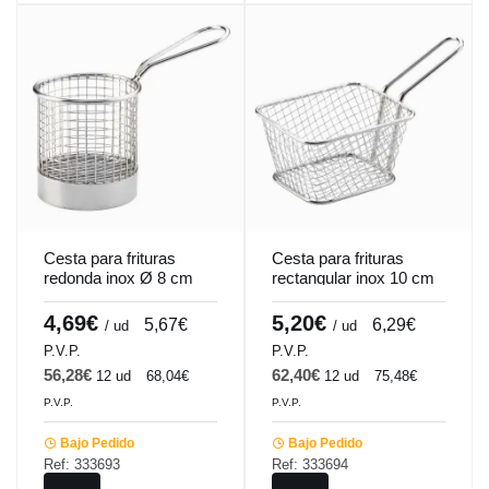
Cesta para frituras
Cesta para frituras
redonda inox Ø 8 cm
rectangular inox 10 cm
Pro.mundi
Pro.mundi
4,69€
5,20€
5,67€
6,29€
/ ud
/ ud
P.V.P.
P.V.P.
56,28€
62,40€
12 ud
68,04€
12 ud
75,48€
P.V.P.
P.V.P.
Bajo Pedido
Bajo Pedido
Ref: 333693
Ref: 333694