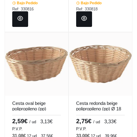
Bajo Pedido
Bajo Pedido
Ref: 330816
Ref: 330818
Cesta oval beige
Cesta redonda beige
polipropileno (pp)
polipropileno (pp) Ø 18
18,5x13x6,5 cm
cm 6,5 cm Pro.mundi
Pro.mundi
2,59€
2,75€
3,13€
3,33€
/ ud
/ ud
P.V.P.
P.V.P.
31,08€
33,00€
12 ud
37,56€
12 ud
39,96€