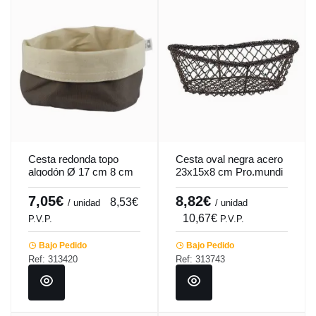
Cesta redonda topo
Cesta oval negra acero
algodón Ø 17 cm 8 cm
23x15x8 cm Pro.mundi
Artiss Pro.mundi
7,05€
8,82€
8,53€
/ unidad
/ unidad
10,67€
P.V.P.
P.V.P.
Bajo Pedido
Bajo Pedido
Ref: 313420
Ref: 313743