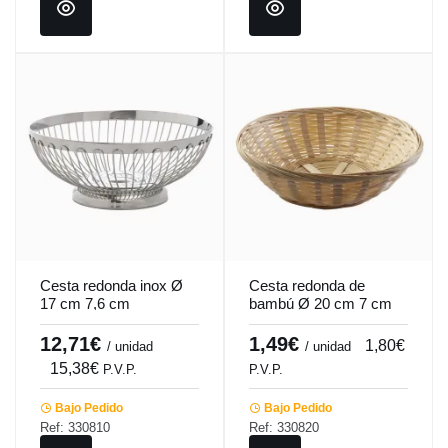
Cesta redonda inox Ø
Cesta redonda de
17 cm 7,6 cm
bambú Ø 20 cm 7 cm
Pro.mundi
Pro.mundi
12,71€
1,49€
1,80€
/ unidad
/ unidad
15,38€
P.V.P.
P.V.P.
Bajo Pedido
Bajo Pedido
Ref: 330810
Ref: 330820