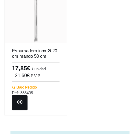
Espumadera inox Ø 20
cm mango 50 cm
Pro.cooker
17,85€
/ unidad
21,60€
P.V.P.
Bajo Pedido
Ref: 333408