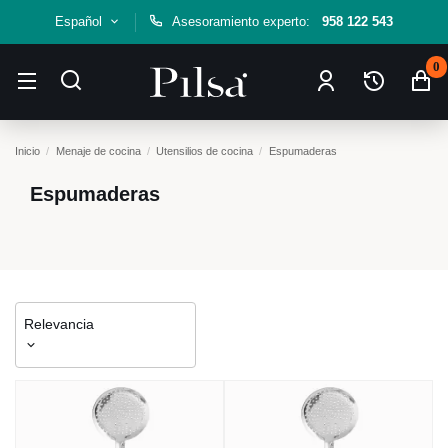
Español
Asesoramiento experto:
958 122 543
0
Inicio
Menaje de cocina
Utensilios de cocina
Espumaderas
Espumaderas
Relevancia