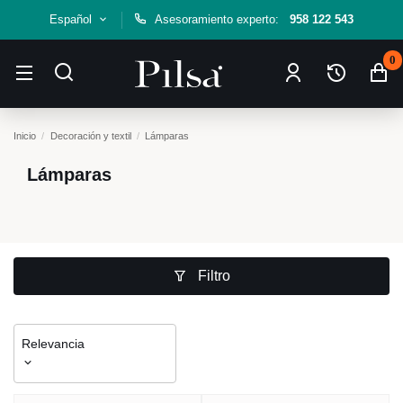
Español
Asesoramiento experto:
958 122 543
0
Inicio
Decoración y textil
Lámparas
Lámparas
Filtro
Relevancia