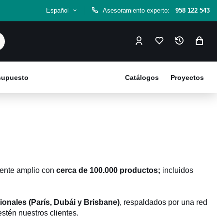
Español
Asesoramiento experto:
958 122 543
esupuesto
Catálogos
Proyectos
lmente amplio con
cerca de 100.000 productos;
incluidos
ionales (París, Dubái y Brisbane)
, respaldados por una red
estén nuestros clientes.