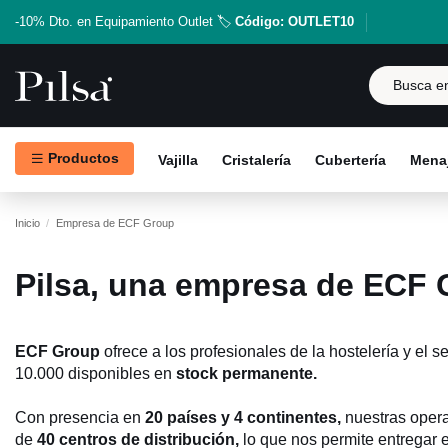
-10% Dto. en Equipamiento Outlet 🏷️
Código: OUTLET10
Productos
Vajilla
Cristalería
Cubertería
Menaj
Inicio
Empresa de ECF Group
Pilsa, una empresa de ECF
ECF Group
ofrece a los profesionales de la hostelería y el
10.000 disponibles en
stock permanente.
Con presencia en
20 países y 4 continentes,
nuestras opera
de
40 centros de distribución,
lo que nos permite entregar 