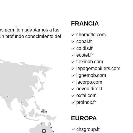
FRANCIA
nos permiten adaptarnos a las
chomette.com
 un profundo conocimiento del
cobal.fr
coldis.fr
ecotel.fr
flexmob.com
lepagemobiliers.com
lignemob.com
lacorpo.com
noveo.direct
oxtal.com
proinox.fr
EUROPA
chsgroup.it