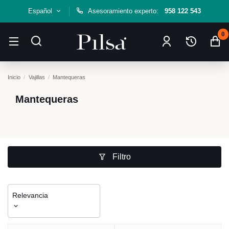
Español
Asesoramiento experto:
958 122 543
0
Inicio
Vajillas
Mantequeras
Mantequeras
Filtro
Relevancia