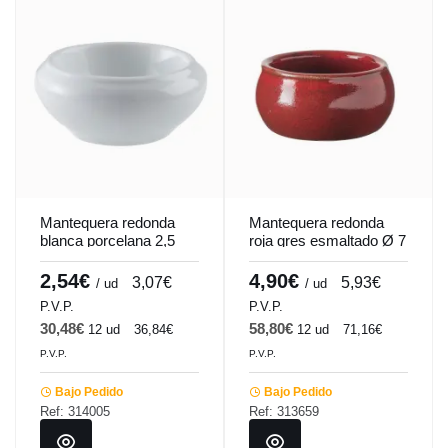
Mantequera redonda
Mantequera redonda
blanca porcelana 2,5
roja gres esmaltado Ø 7
cm Ø 6,5 cm Pro.mundi
cm Gres Couleur
Pro.mundi
2,54€
4,90€
3,07€
5,93€
/ ud
/ ud
P.V.P.
P.V.P.
30,48€
58,80€
12 ud
36,84€
12 ud
71,16€
P.V.P.
P.V.P.
Bajo Pedido
Bajo Pedido
Ref: 314005
Ref: 313659