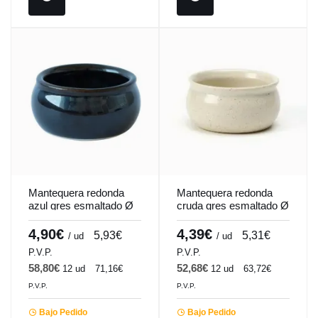
Mantequera redonda
Mantequera redonda
azul gres esmaltado Ø
cruda gres esmaltado Ø
7 cm Gres Couleur
7 cm Gres Couleur
Pro.mundi
Pro.mundi
4,90€
4,39€
5,93€
5,31€
/ ud
/ ud
P.V.P.
P.V.P.
58,80€
52,68€
12 ud
71,16€
12 ud
63,72€
P.V.P.
P.V.P.
Bajo Pedido
Bajo Pedido