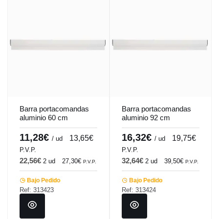
Barra portacomandas
Barra portacomandas
aluminio 60 cm
aluminio 92 cm
Pro.cooker
Pro.cooker
11,28€
16,32€
13,65€
19,75€
/ ud
/ ud
P.V.P.
P.V.P.
22,56€
32,64€
2 ud
27,30€
2 ud
39,50€
P.V.P.
P.V.P.
Bajo Pedido
Bajo Pedido
Ref: 313423
Ref: 313424