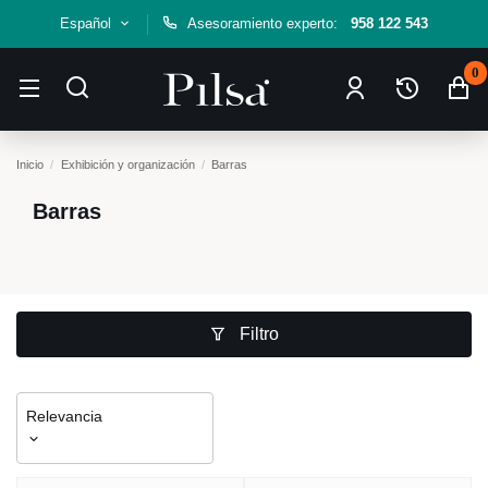
Español
Asesoramiento experto:
958 122 543
0
Inicio
Exhibición y organización
Barras
Barras
Filtro
Relevancia