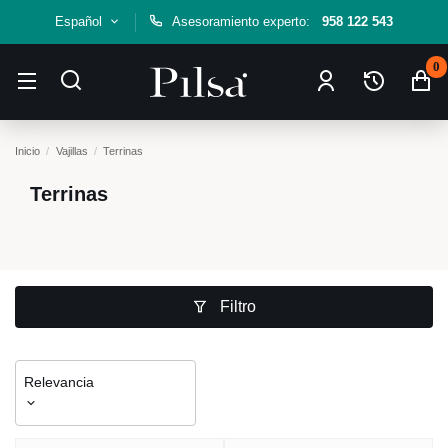
Español
Asesoramiento experto:
958 122 543
0
Inicio
Vajillas
Terrinas
Terrinas
Filtro
Relevancia