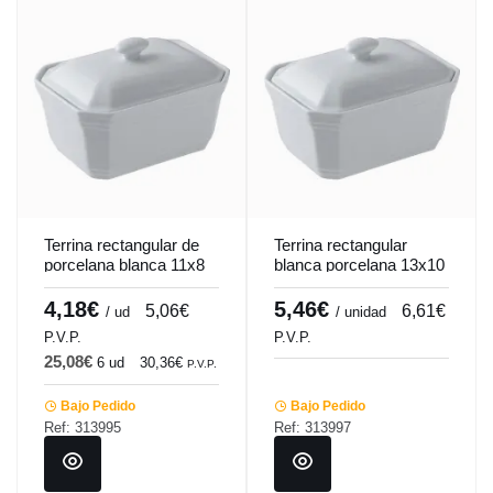
Terrina rectangular de
Terrina rectangular
porcelana blanca 11x8
blanca porcelana 13x10
cm Bistronome
cm Bistronome
Pro.mundi
Pro.mundi
4,18€
5,46€
5,06€
6,61€
/ ud
/ unidad
P.V.P.
P.V.P.
25,08€
6 ud
30,36€
P.V.P.
Bajo Pedido
Bajo Pedido
Ref: 313995
Ref: 313997