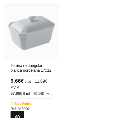
Terrina rectangular
blanca porcelana 17x12
cm Bistronome
Pro.mundi
9,66€
11,69€
/ ud
P.V.P.
57,96€
6 ud
70,14€
P.V.P.
Bajo Pedido
Ref: 313996