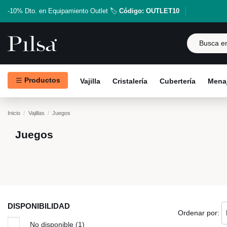
-10% Dto. en Equipamiento Outlet 🏷️
Código: OUTLET10
Productos
Vajilla
Cristalería
Cubertería
Menaj
Inicio
Vajillas
Juegos
Juegos
DISPONIBILIDAD
Ordenar por:
No disponible
(1)