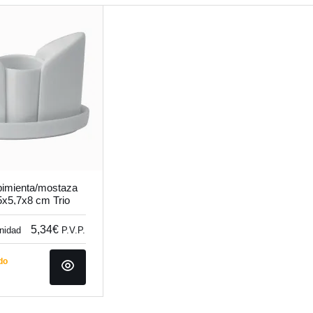
pimienta/mostaza
5x5,7x8 cm Trio
5,34€
unidad
P.V.P.
do