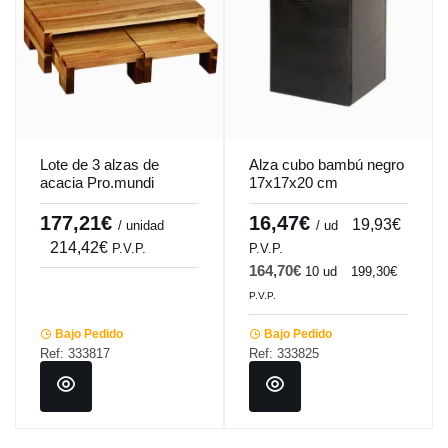
Lote de 3 alzas de
Alza cubo bambú negro
acacia Pro.mundi
17x17x20 cm
Pro.mundi
177,21€
16,47€
19,93€
/ unidad
/ ud
214,42€
P.V.P.
P.V.P.
164,70€
10 ud
199,30€
P.V.P.
Bajo Pedido
Bajo Pedido
Ref: 333817
Ref: 333825