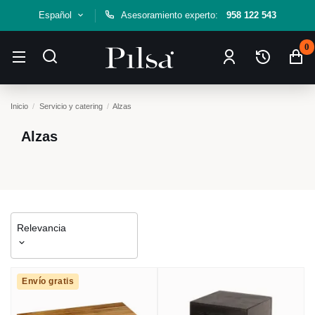
Español
Asesoramiento experto:
958 122 543
0
Inicio
Servicio y catering
Alzas
Alzas
Relevancia
Envío gratis