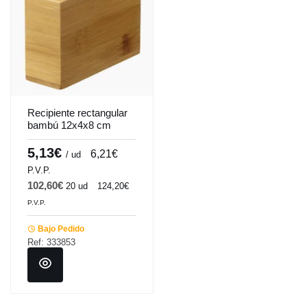
Recipiente rectangular
bambú 12x4x8 cm
Pro.mundi
5,13€
6,21€
/ ud
P.V.P.
102,60€
20 ud
124,20€
P.V.P.
Bajo Pedido
Ref: 333853