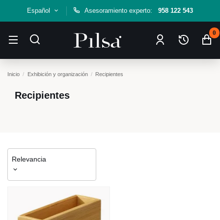
Español
Asesoramiento experto:
958 122 543
0
Inicio
Exhibición y organización
Recipientes
Recipientes
Relevancia