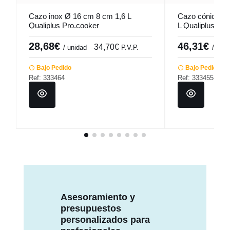
Cazo inox Ø 16 cm 8 cm 1,6 L
Cazo cónico in
Qualiplus Pro.cooker
L Qualiplus Pro
28,68€
46,31€
34,70€
/ unidad
P.V.P.
/ unid
Bajo Pedido
Bajo Pedido
Ref: 333464
Ref: 333455
Asesoramiento y
presupuestos
personalizados para