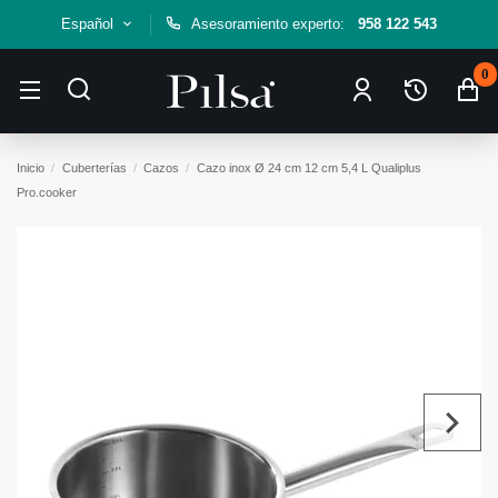
Español
Asesoramiento experto:
958 122 543
0
Inicio
Cuberterías
Cazos
Cazo inox Ø 24 cm 12 cm 5,4 L Qualiplus
Pro.cooker