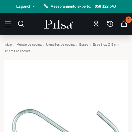
Español
Asesoramiento experto:
958 122 543
0
Inicio
Menaje de cocina
Utensilios de cocina
Esses
Esse inox Ø 5 cm
12 cm Pro.cooker