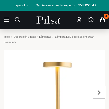
Español
Asesoramiento experto:
958 122 543
0
Inicio
Decoración y textil
Lámparas
Lámpara LED cobre 26 cm Swan
Pro.mundi