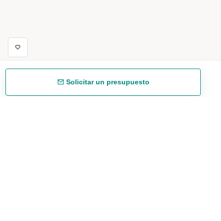
Solicitar un presupuesto
Envío gratuíto
48/72 h a partir de 199 € (España peninsular)