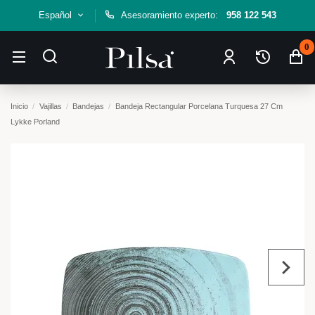
Español
Asesoramiento experto:
958 122 543
0
Inicio
Vajillas
Bandejas
Bandeja Rectangular Porcelana Turquesa 27 Cm
Lykke Porland