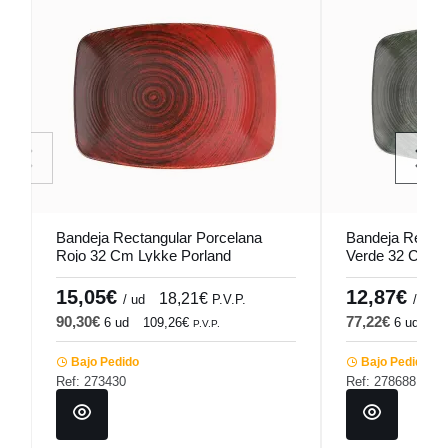
Bandeja Rectangular Porcelana
Bandeja Rectan
Rojo 32 Cm Lykke Porland
Verde 32 Cm Ly
15,05€
12,87€
18,21€
/ ud
P.V.P.
/ ud
90,30€
77,22€
6 ud
109,26€
6 ud
93
P.V.P.
Bajo Pedido
Bajo Pedido
Ref: 273430
Ref: 278688