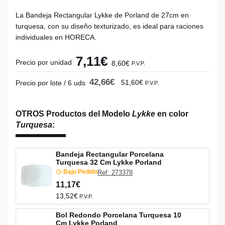
La Bandeja Rectangular Lykke de Porland de 27cm en
turquesa, con su diseño texturizado, es ideal para raciones
individuales en HORECA.
7,11€
Precio por unidad
8,60€
P.V.P.
42,66€
51,60€
Precio por lote / 6 uds
P.V.P.
OTROS Productos del Modelo
Lykke
en color
Turquesa
:
Bandeja Rectangular Porcelana
Turquesa 32 Cm Lykke Porland
Bajo Pedido
Ref: 273378
11,17€
13,52€
P.V.P.
Bol Redondo Porcelana Turquesa 10
Cm Lykke Porland