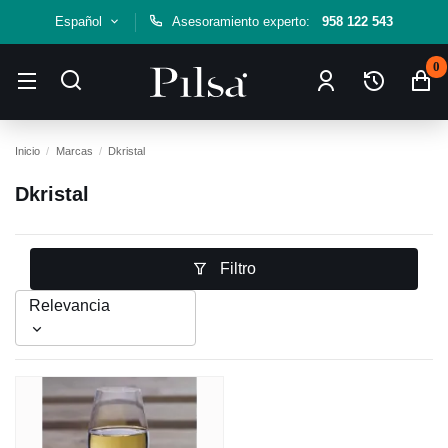
Español
Asesoramiento experto:
958 122 543
0
Inicio
Marcas
Dkristal
Dkristal
Filtro
Relevancia