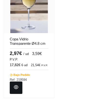
Copa Vidrio
Transparente Ø4.8 cm
H20.3Cm 30Cl Ideal
Dkristal
2,97€
3,59€
/ ud
P.V.P.
17,82€
6 ud
21,54€
P.V.P.
Bajo Pedido
Ref: 219594