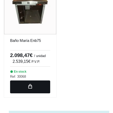
Baño María Enb75
2.098,47€
/ unidad
2.539,15€
P.V.P.
En stock
Ref: 30068