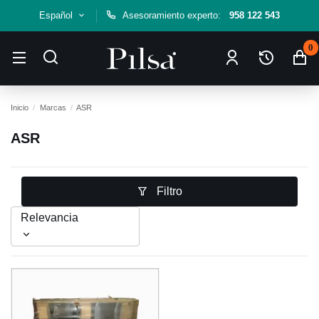
Español
Asesoramiento experto:
958 122 543
0
Inicio
Marcas
ASR
ASR
Filtro
Relevancia