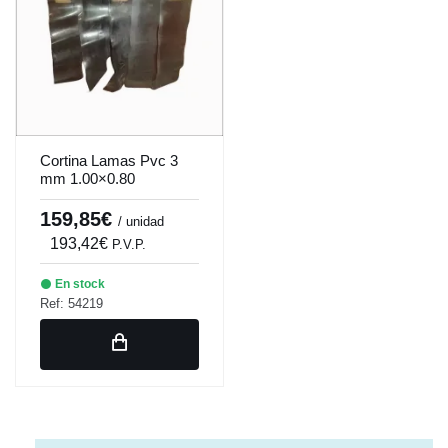
Cortina Lamas Pvc 3
mm 1.00×0.80
159,85€
/ unidad
193,42€
P.V.P.
En stock
Ref: 54219