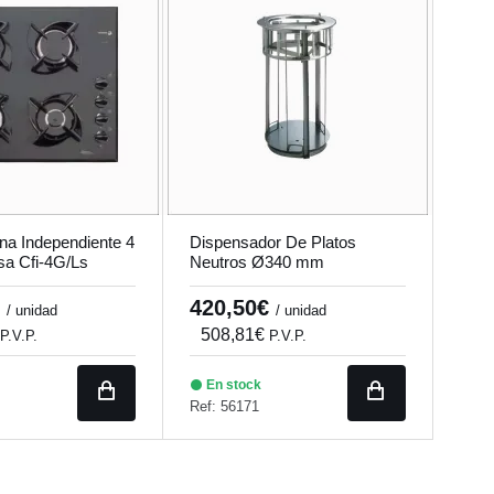
na Independiente 4
Dispensador De Platos
sa Cfi-4G/Ls
Neutros Ø340 mm
€
420,50€
/ unidad
/ unidad
508,81€
P.V.P.
P.V.P.
En stock
Ref: 56171