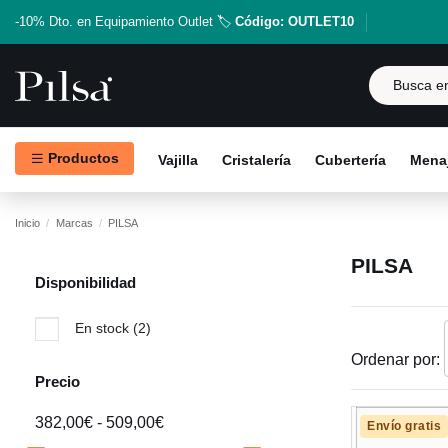
-10% Dto. en Equipamiento Outlet 🏷️
Código: OUTLET10
Productos
Vajilla
Cristalería
Cubertería
Menaj
Inicio
Marcas
PILSA
PILSA
Disponibilidad
En stock
(2)
Ordenar por:
Precio
382,00€ - 509,00€
Envío gratis