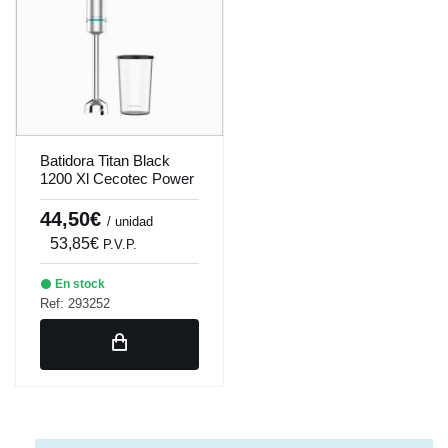
Batidora Titan Black
1200 Xl Cecotec Power
44,50€
/ unidad
53,85€
P.V.P.
En stock
Ref: 293252