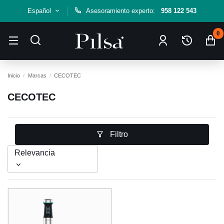
Español
Asesoramiento experto:
958 122 543
0
Inicio
Marcas
CECOTEC
CECOTEC
Filtro
Relevancia