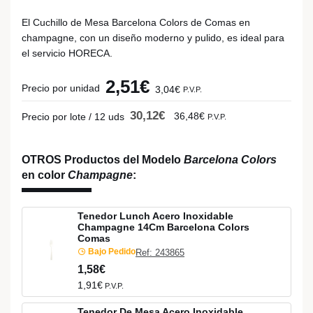
El Cuchillo de Mesa Barcelona Colors de Comas en
champagne, con un diseño moderno y pulido, es ideal para
el servicio HORECA.
2,51€
Precio por unidad
3,04€
P.V.P.
30,12€
36,48€
Precio por lote / 12 uds
P.V.P.
OTROS Productos del Modelo
Barcelona Colors
en color
Champagne
:
Tenedor Lunch Acero Inoxidable
Champagne 14Cm Barcelona Colors
Comas
Bajo Pedido
Ref: 243865
1,58€
1,91€
P.V.P.
Tenedor De Mesa Acero Inoxidable