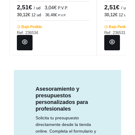
Comas
Comas
2,51€
2,51€
3,04€
3
/ ud
P.V.P.
/ ud
30,12€
30,12€
12 ud
36,48€
12 ud
3
P.V.P.
Bajo Pedido
Bajo Pedido
Ref: 236534
Ref: 236531
Asesoramiento y
presupuestos
personalizados para
profesionales
Solicita tu presupuesto
directamente desde la tienda
online. Completa el formulario y