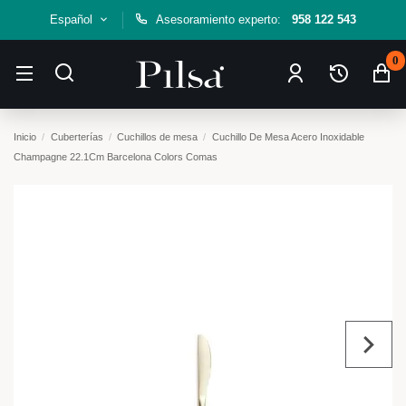
Español
Asesoramiento experto:
958 122 543
0
Inicio
Cuberterías
Cuchillos de mesa
Cuchillo De Mesa Acero Inoxidable
Champagne 22.1Cm Barcelona Colors Comas