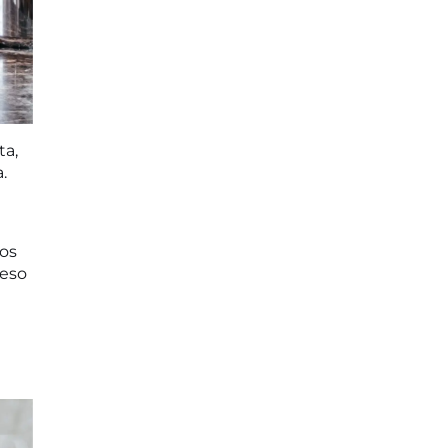
ta,
.
nos
 eso