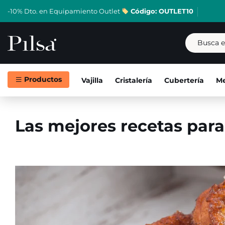
-10% Dto. en Equipamiento Outlet
Código: OUTLET10
Productos
Vajilla
Cristalería
Cubertería
Me
Las mejores recetas par
Skip
to
content