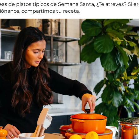
as de platos típicos de Semana Santa, ¿Te atreves? Si er
ciónanos, compartimos tu receta.