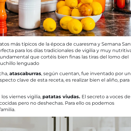
latos más típicos de la época de cuaresma y Semana San
rfecta para los días tradicionales de vigilia y muy nutritiva
undamental que cortéis bien finas las tiras del lomo del
uchillo lenguado
cha,
atascaburras
, según cuentan, fue inventado por u
pecto clave de esta receta, es realizar bien el aliño, para
los viernes vigilia,
patatas viudas
.
El secreto a voces de
r cocidas pero no deshechas. Para ello os podemos
familia.