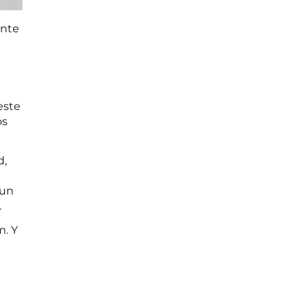
ante
este
os
d,
 un
.
m
. Y