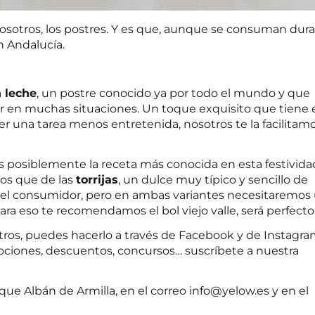
vosotros, los postres. Y es que, aunque se consuman dur
n Andalucía.
n leche
, un postre conocido ya por todo el mundo y que
r en muchas situaciones. Un toque exquisito que tiene 
er una tarea menos entretenida, nosotros te la facilitam
s posiblemente la receta más conocida en esta festivida
nos que de las
torrijas
, un dulce muy típico y sencillo de
 del consumidor, pero en ambas variantes necesitaremos
para eso te recomendamos el
bol viejo valle
, será perfecto
ros, puedes hacerlo a través de
Facebook
y de
Instagra
omociones, descuentos, concursos… suscríbete a nuestra
ue Albán de Armilla, en el correo
info@yelow.es
y en el