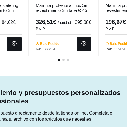
l catering
Marmita profesional inox Sin
Marmita pro
ento Sin
revestimiento Sin tapa Ø 45
revestimien
cm 10 L
cm 45 cm 70 L Ecoplus
cm 36 cm 36
Pro.cooker
326,51€
196,67
84,62€
395,08€
/ unidad
P.V.P.
P.V.P.
Bajo Pedido
Bajo Pedi
Ref: 333451
Ref: 333434
ento y presupuestos personalizados
esionales
supuesto directamente desde la tienda online. Completa el
unta tu archivo con los artículos que necesites.