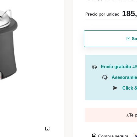
185
Precio por unidad
So
Envío gratuíto
48
Asesoramie
Click &
¿Te 
Compra segura