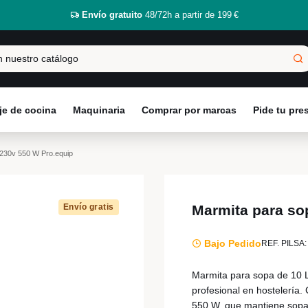
Envío gratuito
48/72h a partir de 199 €
e de cocina
Maquinaria
Comprar por marcas
Pide tu pr
 230v 550 W Pro.equip
Envío gratis
Marmita para so
Bajo Pedido
REF. PILSA:
Marmita para sopa de 10 L
profesional en hostelería.
550 W, que mantiene sopa