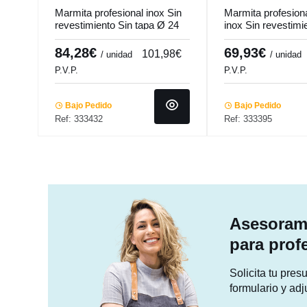
Marmita profesional inox Sin
Marmita profesiona
revestimiento Sin tapa Ø 24
inox Sin revestimi
cm 24 cm 10 L Qualiplus...
tapa Ø 24 cm 24 
Ecoplus...
84,28€
69,93€
101,98€
/ unidad
/ unidad
P.V.P.
P.V.P.
Bajo Pedido
Bajo Pedido
Ref: 333432
Ref: 333395
Asesorami
para prof
Solicita tu pre
formulario y adj