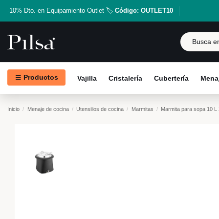
-10% Dto. en Equipamiento Outlet 🏷️
Código: OUTLET10
Productos
Vajilla
Cristalería
Cubertería
Menaj
Inicio
Menaje de cocina
Utensilios de cocina
Marmitas
Marmita para sopa 10 L