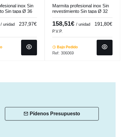
fesional inox Sin
Marmita profesional inox Sin
Marm
to Sin tapa Ø 36
revestimiento Sin tapa Ø 32
reve
 L Qualiplus...
cm 32 cm 25 L Qualiplus...
cm 3
Pro.
€
158,51€
17
237,97€
191,80€
/ unidad
/ unidad
P.V.P.
P.V.P
do
Bajo Pedido
Ba
Ref: 306069
Ref:
Pídenos Presupuesto