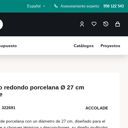
Español
Asesoramiento experto:
958 122 543
esupuesto
Catálogos
Proyectos
no redondo porcelana Ø 27 cm
e
322691
ACCOLADE
 de porcelana con un diámetro de 27 cm, diseñado para el
 a choques térmicos y desconchones, su diseño multicolor