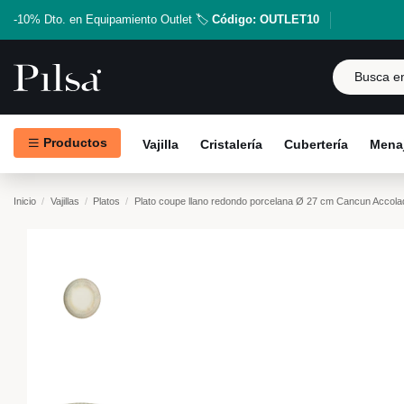
-10% Dto. en Equipamiento Outlet 🏷️
Código: OUTLET10
Productos
Vajilla
Cristalería
Cubertería
Menaj
Inicio
Vajillas
Platos
Plato coupe llano redondo porcelana Ø 27 cm Cancun Accola