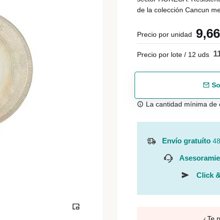
de la colección Cancun mej
9,6
Precio por unidad
1
Precio por lote / 12 uds
So
La cantidad mínima de 
Envío gratuíto
48
Asesoramie
Click &
¿Te 