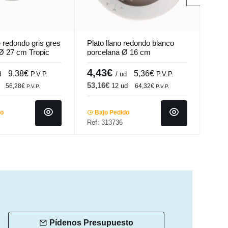
 redondo gris gres
Plato llano redondo blanco
Plat
Ø 27 cm Tropic
porcelana Ø 16 cm
porc
Intemporel Pro.mundi
Squa
4,43€
3,
9,38€
5,36€
d
P.V.P.
/ ud
P.V.P.
53,16€
40,
12 ud
56,28€
64,32€
P.V.P.
P.V.P.
do
Bajo Pedido
Ba
Ref: 313736
Ref:
Pídenos Presupuesto