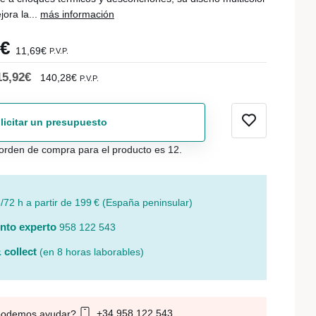
ora la...
más información
6€
11,69€
P.V.P.
15,92€
140,28€
P.V.P.
licitar un presupuesto
orden de compra para el producto es 12.
/72 h a partir de 199 € (España peninsular)
nto experto
958 122 543
 collect
(en 8 horas laborables)
+34 958 122 543
podemos ayudar?