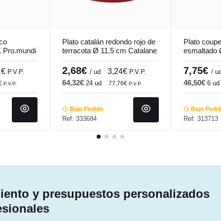
nco
Plato catalán redondo rojo de
Plato coupe
K Pro.mundi
terracota Ø 11,5 cm Catalane
esmaltado 
Pro.mundi
Accolade
2,68€
7,75€
1€
3,24€
P.V.P.
/ ud
P.V.P.
/ u
64,32€
46,50€
24 ud
6 ud
€
77,76€
P.V.P.
P.V.P.
Bajo Pedido
Bajo Pedi
Ref: 333684
Ref: 313713
ento y presupuestos personalizados
esionales