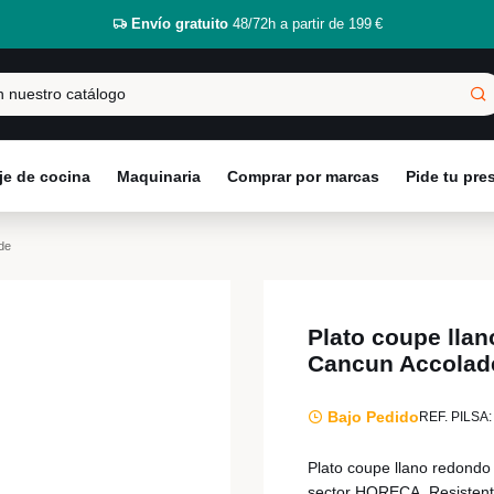
Envío gratuito
48/72h a partir de 199 €
e de cocina
Maquinaria
Comprar por marcas
Pide tu pr
de
Plato coupe lla
Cancun Accolad
Bajo Pedido
REF. PILSA:
Plato coupe llano redondo
sector HORECA. Resistente