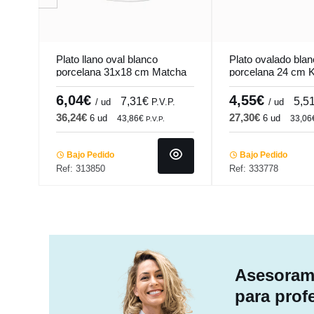
Plato llano oval blanco
Plato ovalado bla
porcelana 31x18 cm Matcha
porcelana 24 cm 
Pro.mundi
6,04€
4,55€
7,31€
5,5
/ ud
P.V.P.
/ ud
36,24€
27,30€
6 ud
6 ud
43,86€
33,06
P.V.P.
Bajo Pedido
Bajo Pedido
Ref: 313850
Ref: 333778
Asesorami
para prof