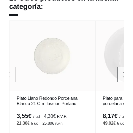
categoría:
Plato Llano Redondo Porcelana
Plato para pizz
Blanco 21 Cm Ilussion Porland
porcelana vitri
Pro.mundi
3,55€
8,17€
4,30€
9
/ ud
P.V.P.
/ ud
21,30€
49,02€
6 ud
25,80€
6 ud
59
P.V.P.