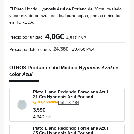
El Plato Hondo Hypnosis Azul de Porland de 20cm, ovalado
y texturizado en azul, es ideal para sopas, pastas o risottos
en HORECA.
4,06€
Precio por unidad
4,91€
P.V.P.
24,36€
29,46€
Precio por lote / 6 uds
P.V.P.
OTROS Productos del Modelo
Hypnosis Azul
en
color
Azul
:
Plato Llano Redondo Porcelana Azul
21 Cm Hypnosis Azul Porland
Bajo Pedido
Ref: 282184
3,59€
4,34€
P.V.P.
Plato Llano Redondo Porcelana Azul
25 Cm Hypnosis Azul Porland