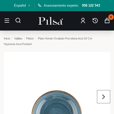
Español
Asesoramiento experto:
958 122 543
0
Inicio
Vajillas
Platos
Plato Hondo Ovalado Porcelana Azul 20 Cm
Hypnosis Azul Porland