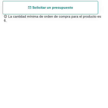
Solicitar un presupuesto
La cantidad mínima de orden de compra para el producto es
6.
Envío gratuíto
48/72 h a partir de 199 € (España peninsular)
Asesoramiento experto
958 122 543