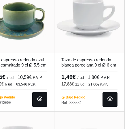
 espresso redonda azul
Taza de espresso redonda
 esmaltado 9 cl Ø 5,5 cm
blanca porcelana 9 cl Ø 6 cm
c Accolade
Cafett Pro.mundi
75€
1,49€
10,59€
1,80€
/ ud
P.V.P.
/ ud
P.V.P.
50€
17,88€
6 ud
12 ud
63,54€
21,60€
P.V.P.
P.V.P.
o Pedido
Bajo Pedido
 313686
Ref: 333584