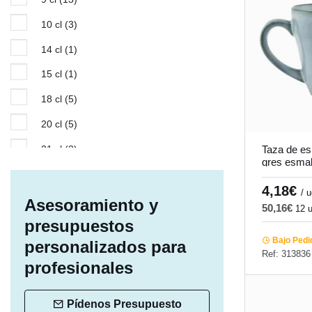
10 cl
(3)
14 cl
(1)
15 cl
(1)
18 cl
(5)
20 cl
(5)
21 cl
(3)
Taza de es
gres esmal
23 cl
(1)
Sky Pro.m
4,18€
/ 
25 cl
(1)
Asesoramiento y
50,16€
12 
presupuestos
26 cl
(1)
Bajo Pedi
personalizados para
28 cl
(1)
Ref: 313836
profesionales
30 cl
(3)
32 cl
(2)
Pídenos Presupuesto