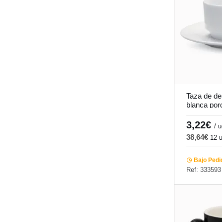
Taza de d
blanca por
cm Cafett 
3,22€
/ 
38,64€
12 
Bajo Pedi
Ref: 333593