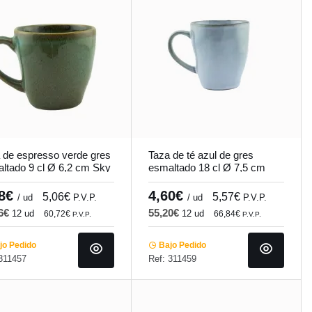
 de espresso verde gres
Taza de té azul de gres
ltado 9 cl Ø 6,2 cm Sky
esmaltado 18 cl Ø 7,5 cm
mundi
Sky Pro.mundi
18€
4,60€
5,06€
5,57€
/ ud
P.V.P.
/ ud
P.V.P.
16€
55,20€
12 ud
12 ud
60,72€
66,84€
P.V.P.
P.V.P.
o Pedido
Bajo Pedido
311457
Ref: 311459