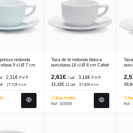
spresso redonda
Taza de té redonda blanca
Taza
celana 9 cl Ø 7 cm
porcelana 18 cl Ø 8 cm Cafett
porc
.mundi
Pro.mundi
Cafe
2,61€
2,
2,31€
3,16€
ud
P.V.P.
/ ud
P.V.P.
31,32€
30,
ud
12 ud
27,72€
37,92€
P.V.P.
P.V.P.
do
Bajo Pedido
Baj
Ref: 333588
Ref: