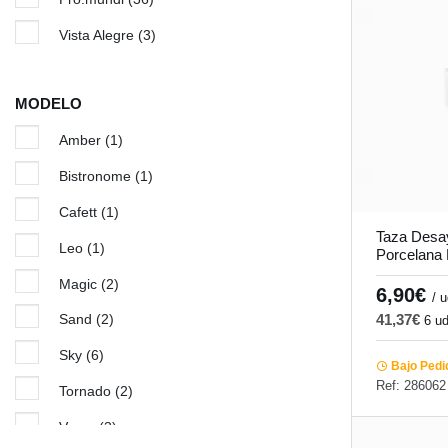
Vista Alegre
(3)
MODELO
Amber
(1)
Bistronome
(1)
Cafett
(1)
Taza Desay
Leo
(1)
Porcelana 
Vista Alegr
Magic
(2)
6,90€
/ 
Sand
(2)
41,37€
6 u
Sky
(6)
Bajo Pedi
Ref: 286062
Tornado
(2)
Verve
(3)