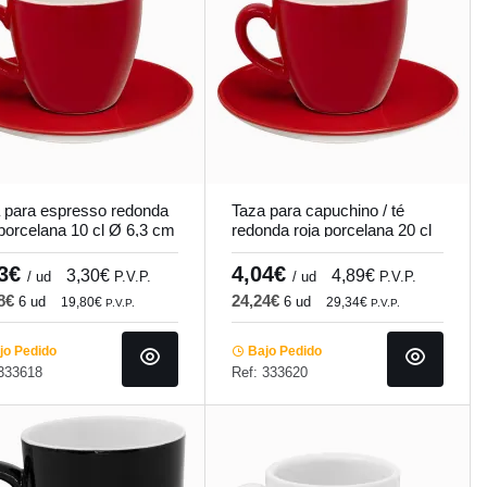
 para espresso redonda
Taza para capuchino / té
 porcelana 10 cl Ø 6,3 cm
redonda roja porcelana 20 cl
ions Pro.mundi
Ø 9 cm Emotions Pro.mundi
73€
4,04€
3,30€
4,89€
/ ud
P.V.P.
/ ud
P.V.P.
38€
24,24€
6 ud
6 ud
19,80€
29,34€
P.V.P.
P.V.P.
o Pedido
Bajo Pedido
 333618
Ref: 333620