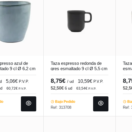
presso azul de
Taza espresso redonda de
Taza
tado 9 cl Ø 6,2 cm
gres esmaltado 9 cl Ø 5,5 cm
esma
undi
Tornado Accolade
Torn
8,75€
8,
5,06€
10,59€
ud
P.V.P.
/ ud
P.V.P.
52,50€
52,
ud
6 ud
60,72€
63,54€
P.V.P.
P.V.P.
do
Bajo Pedido
Baj
Ref: 313708
Ref: