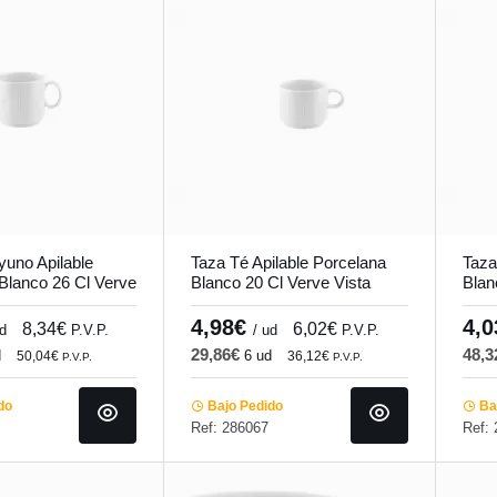
uno Apilable
Taza Té Apilable Porcelana
Taza
Blanco 26 Cl Verve
Blanco 20 Cl Verve Vista
Blan
e
Alegre
Aleg
4,98€
4,
8,34€
6,02€
ud
P.V.P.
/ ud
P.V.P.
29,86€
48,
d
6 ud
50,04€
36,12€
P.V.P.
P.V.P.
do
Bajo Pedido
Baj
Ref: 286067
Ref: