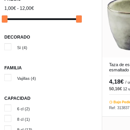
1,00€ - 12,00€
DECORADO
Sí
(4)
Taza de es
FAMILIA
esmaltado 
Pro.mundi
Vajillas
(4)
4,18€
/ 
50,16€
12 
CAPACIDAD
Bajo Pedi
Ref: 313837
6 cl
(2)
8 cl
(1)
9 cl
(13)