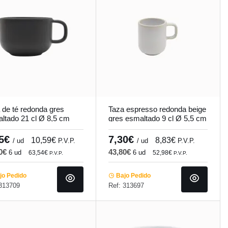
 de té redonda gres
Taza espresso redonda beige
ltado 21 cl Ø 8,5 cm
gres esmaltado 9 cl Ø 5,5 cm
ado Accolade
Sand Accolade
75€
7,30€
10,59€
8,83€
/ ud
P.V.P.
/ ud
P.V.P.
50€
43,80€
6 ud
6 ud
63,54€
52,98€
P.V.P.
P.V.P.
o Pedido
Bajo Pedido
 313709
Ref: 313697