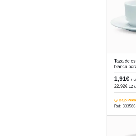
Taza de e
blanca por
Cafett Pro
1,91€
/ 
22,92€
12 
Bajo Pedi
Ref: 333586