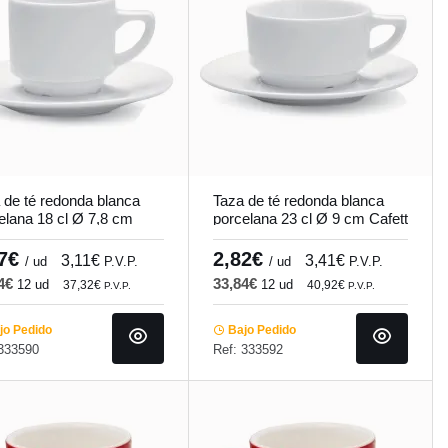
 de té redonda blanca
Taza de té redonda blanca
elana 18 cl Ø 7,8 cm
porcelana 23 cl Ø 9 cm Cafett
tt Pro.mundi
Pro.mundi
57€
2,82€
3,11€
3,41€
/ ud
P.V.P.
/ ud
P.V.P.
84€
33,84€
12 ud
12 ud
37,32€
40,92€
P.V.P.
P.V.P.
o Pedido
Bajo Pedido
 333590
Ref: 333592