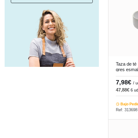
47,3 cl
(1)
Taza de té
gres esmal
cm Sand A
7,98€
/ 
47,88€
6 u
Bajo Pedi
Ref: 313698