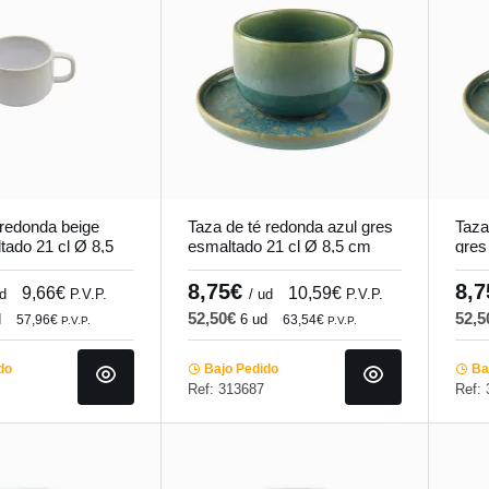
 redonda beige
Taza de té redonda azul gres
Taza
tado 21 cl Ø 8,5
esmaltado 21 cl Ø 8,5 cm
gres
ccolade
Magic Accolade
Magi
8,75€
8,
9,66€
10,59€
ud
P.V.P.
/ ud
P.V.P.
52,50€
52,
d
6 ud
57,96€
63,54€
P.V.P.
P.V.P.
do
Bajo Pedido
Baj
Ref: 313687
Ref: