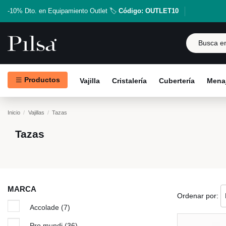
-10% Dto. en Equipamiento Outlet 🏷️
Código: OUTLET10
Productos
Vajilla
Cristalería
Cubertería
Menaj
Inicio
Vajillas
Tazas
Tazas
MARCA
Ordenar por:
Accolade
(7)
Pro.mundi
(36)