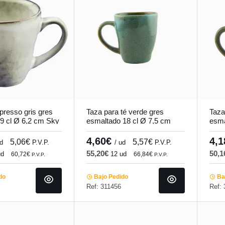
presso gris gres
Taza para té verde gres
Taza
9 cl Ø 6,2 cm Sky
esmaltado 18 cl Ø 7,5 cm
esma
Sky Pro.mundi
Pro.
4,60€
4,
5,06€
5,57€
ud
P.V.P.
/ ud
P.V.P.
55,20€
50,
ud
12 ud
60,72€
66,84€
P.V.P.
P.V.P.
do
Bajo Pedido
Baj
Ref: 311456
Ref: 