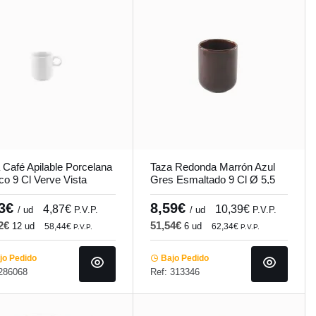
 Café Apilable Porcelana
Taza Redonda Marrón Azul
co 9 Cl Verve Vista
Gres Esmaltado 9 Cl Ø 5,5
re
Cm Amber Accolade
03€
8,59€
4,87€
10,39€
/ ud
P.V.P.
/ ud
P.V.P.
32€
51,54€
12 ud
6 ud
58,44€
62,34€
P.V.P.
P.V.P.
o Pedido
Bajo Pedido
 286068
Ref: 313346