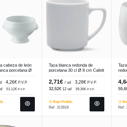
a cabeza de león
Taza blanca redonda de
Taza
anca porcelana Ø
porcelana 30 cl Ø 8 cm Cafett
redo
stronome Pro.mundi
Pro.mundi
9,5 
2,71€
4,
4,26€
3,28€
ud
P.V.P.
/ ud
P.V.P.
32,52€
55,
ud
12 ud
51,12€
39,36€
P.V.P.
P.V.P.
do
Bajo Pedido
Baj
Ref: 313919
Ref: