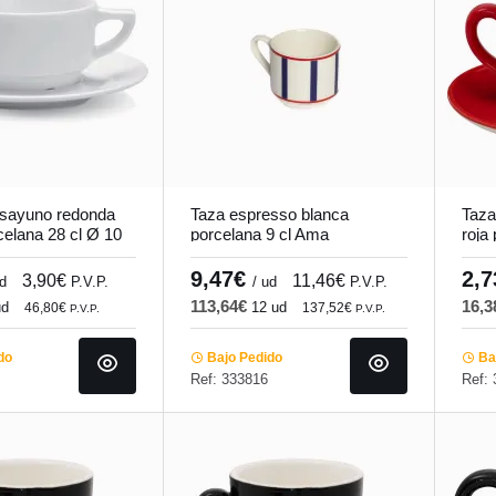
esayuno redonda
Taza espresso blanca
Taza
celana 28 cl Ø 10
porcelana 9 cl Ama
roja
Pro.mundi
Pro.mundi
Emot
9,47€
2,
3,90€
11,46€
ud
P.V.P.
/ ud
P.V.P.
113,64€
16,
ud
12 ud
46,80€
137,52€
P.V.P.
P.V.P.
do
Bajo Pedido
Baj
Ref: 333816
Ref: