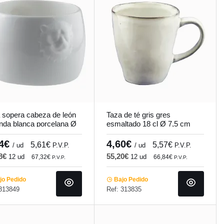
 sopera cabeza de león
Taza de té gris gres
nda blanca porcelana Ø
esmaltado 18 cl Ø 7,5 cm
cm Leo Pro.mundi
Sky Pro.mundi
64€
4,60€
5,61€
5,57€
/ ud
P.V.P.
/ ud
P.V.P.
68€
55,20€
12 ud
12 ud
67,32€
66,84€
P.V.P.
P.V.P.
o Pedido
Bajo Pedido
 313849
Ref: 313835