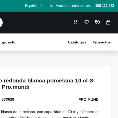
Español
Asesoramiento experto:
958 122 543
esupuesto
Catálogos
Proyectos
o redonda blanca porcelana 10 cl Ø
 Pro.mundi
333628
PRO.MUNDI
blanca de porcelana, con capacidad de 10 cl y diámetro de
y duradero facilita el almacenaje y la limpieza, siendo