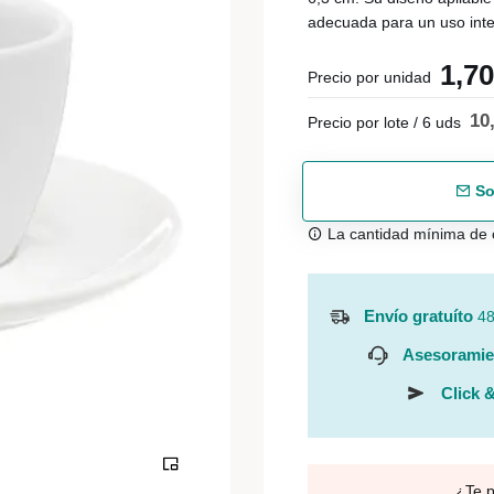
adecuada para un uso inte
1,7
Precio por unidad
10
Precio por lote / 6 uds
So
La cantidad mínima de 
Envío gratuíto
48
Asesoramie
Click &
¿Te 