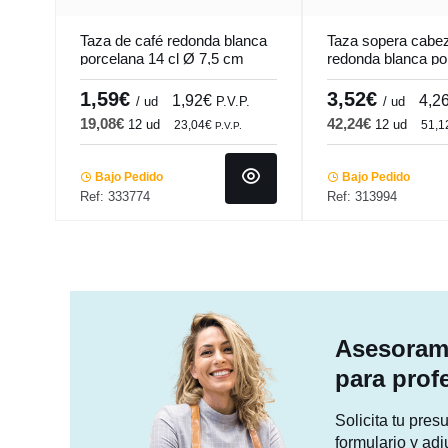
Taza de café redonda blanca
Taza sopera cabez
porcelana 14 cl Ø 7,5 cm
redonda blanca po
Cafett Pro.mundi
9,5 cm Bistronom
1,59€
3,52€
1,92€
4,2
/ ud
P.V.P.
/ ud
19,08€
42,24€
12 ud
12 ud
23,04€
51,
P.V.P.
Bajo Pedido
Bajo Pedido
Ref: 333774
Ref: 313994
Asesorami
para prof
Solicita tu pre
formulario y adj