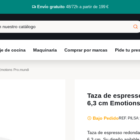
Envío gratuito
48/72h a partir de 199 €
e de cocina
Maquinaria
Comprar por marcas
Pide tu pr
Emotions Pro.mundi
Taza de espress
6,3 cm Emotions
Bajo Pedido
REF. PILSA:
Taza de espresso redonda 
6,3 cm. Su diseño apilable 