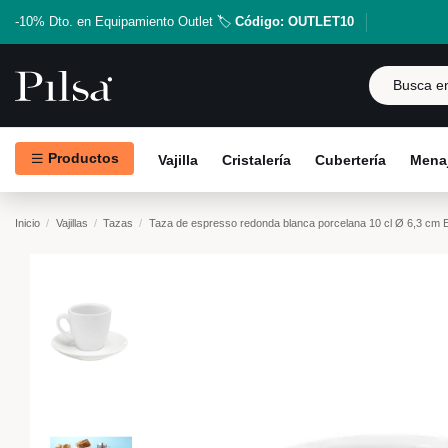
-10% Dto. en Equipamiento Outlet 🏷️
Código: OUTLET10
Productos
Vajilla
Cristalería
Cubertería
Menaj
Inicio
Vajillas
Tazas
Taza de espresso redonda blanca porcelana 10 cl Ø 6,3 cm 