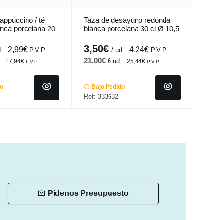
appuccino / té
Taza de desayuno redonda
Taza
anca porcelana 20
blanca porcelana 30 cl Ø 10,5
blan
Emotions
cm Emotions Pro.mundi
cm C
3,50€
3,
2,99€
4,24€
d
P.V.P.
/ ud
P.V.P.
21,00€
38,
6 ud
17,94€
25,44€
P.V.P.
P.V.P.
do
Bajo Pedido
Ba
Ref: 333632
Ref:
Pídenos Presupuesto