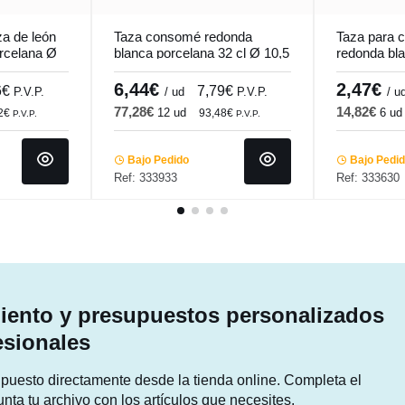
a de león
Taza consomé redonda
Taza para c
rcelana Ø
blanca porcelana 32 cl Ø 10,5
redonda bl
e Pro.mundi
cm K Pro.mundi
cl Ø 9 cm 
Pro.mundi
6,44€
2,47€
6€
7,79€
P.V.P.
/ ud
P.V.P.
/ u
77,28€
14,82€
12 ud
6 ud
12€
93,48€
P.V.P.
P.V.P.
Bajo Pedido
Bajo Pedi
Ref: 333933
Ref: 333630
ento y presupuestos personalizados
esionales
supuesto directamente desde la tienda online. Completa el
unta tu archivo con los artículos que necesites.