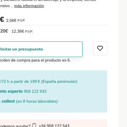
nsivo...
más información
0€
2,06€
P.V.P.
,20€
12,36€
P.V.P.
licitar un presupuesto
orden de compra para el producto es 6.
/72 h a partir de 199 € (España peninsular)
nto experto
958 122 543
 collect
(en 8 horas laborables)
+34 958 122 543
podemos ayudar?