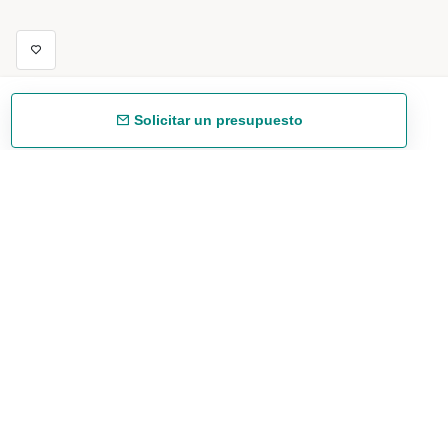
Solicitar un presupuesto
Envío gratuíto
48/72 h a partir de 199 € (España peninsular)