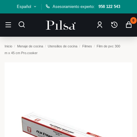
Español
Asesoramiento experto:
958 122 543
0
Inicio
Menaje de cocina
Utensilios de cocina
Filmes
Film de pvc 300
m x 45 cm Pro.cooker