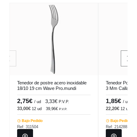
Tenedor de postre acero inoxidable
Tenedor Postre 
18/10 19 cm Wave Pro.mundi
3 Mm Callas 
2,75€
1,85€
3,33€
2
/ ud
P.V.P.
/ ud
33,00€
22,20€
12 ud
39,96€
12 ud
2
P.V.P.
Bajo Pedido
Bajo Pedido
Ref: 311504
Ref: 214288