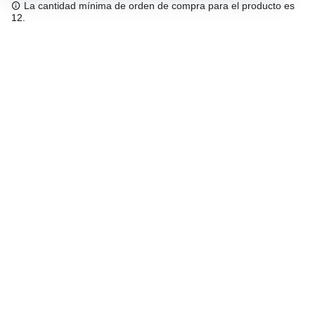
La cantidad mínima de orden de compra para el producto es
12.
Envío gratuíto
48/72 h a partir de 199 € (España peninsular)
Asesoramiento experto
958 122 543