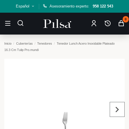
Español
Asesoramiento experto:
958 122 543
0
Inicio
Cuberterías
Tenedores
Tenedor Lunch Acero Inoxidable Plateado
16.3 Cm Tulip Pro.mundi