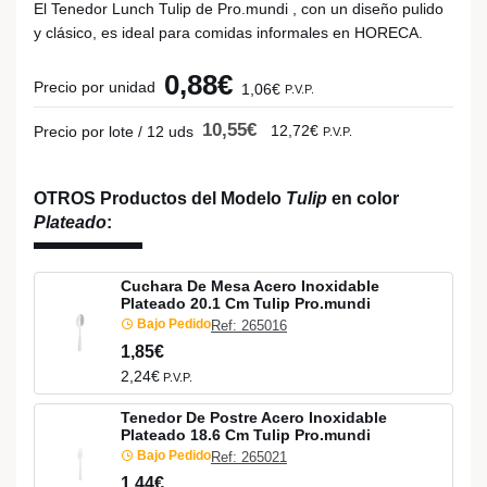
El Tenedor Lunch Tulip de Pro.mundi , con un diseño pulido
y clásico, es ideal para comidas informales en HORECA.
0,88€
Precio por unidad
1,06€
P.V.P.
10,55€
12,72€
Precio por lote / 12 uds
P.V.P.
OTROS Productos del Modelo
Tulip
en color
Plateado
:
Cuchara De Mesa Acero Inoxidable
Plateado 20.1 Cm Tulip Pro.mundi
Bajo Pedido
Ref: 265016
1,85€
2,24€
P.V.P.
Tenedor De Postre Acero Inoxidable
Plateado 18.6 Cm Tulip Pro.mundi
Bajo Pedido
Ref: 265021
1,44€