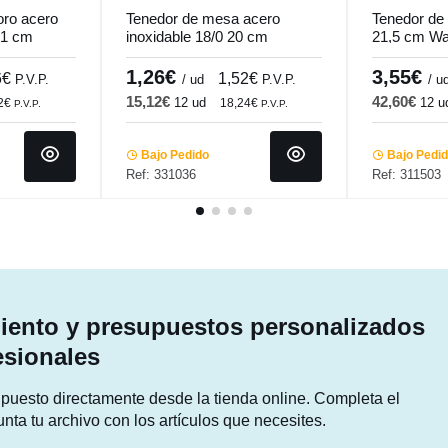
oro acero
Tenedor de mesa acero
Tenedor de
,1 cm
inoxidable 18/0 20 cm
21,5 cm Wa
egro
Odyssee Ice Pro.mundi
1,26€
3,55€
6€
1,52€
P.V.P.
/ ud
P.V.P.
/ u
15,12€
42,60€
12 ud
12 u
32€
18,24€
P.V.P.
P.V.P.
Bajo Pedido
Bajo Pedi
Ref: 331036
Ref: 311503
ento y presupuestos personalizados
esionales
supuesto directamente desde la tienda online. Completa el
unta tu archivo con los artículos que necesites.