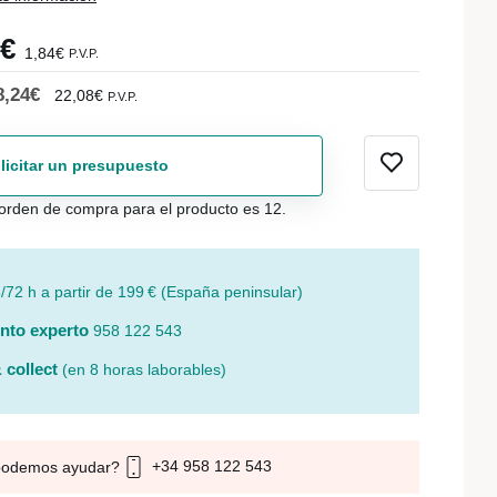
2€
1,84€
P.V.P.
8,24€
22,08€
P.V.P.
licitar un presupuesto
orden de compra para el producto es 12.
/72 h a partir de 199 € (España peninsular)
nto experto
958 122 543
 collect
(en 8 horas laborables)
+34 958 122 543
podemos ayudar?