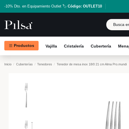
-10% Dto. en Equipamiento Outlet 🏷️
Código: OUTLET10
Productos
Vajilla
Cristalería
Cubertería
Menaj
Inicio
Cuberterías
Tenedores
Tenedor de mesa inox 18/0 21 cm Alma Pro.mundi