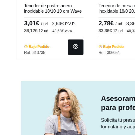
Tenedor de postre acero
Tenedor de mesa 
inoxidable 18/10 19 cm Wave
inoxidable 18/0 20
Cisele Pro.mundi
Aroma Oro Pvd N
Pro.mundi
3,01€
2,78€
3,64€
3,3
/ ud
P.V.P.
/ ud
36,12€
33,36€
12 ud
12 ud
43,68€
40,
P.V.P.
Bajo Pedido
Bajo Pedido
Ref: 313735
Ref: 306054
Asesorami
para prof
Solicita tu pre
formulario y adj