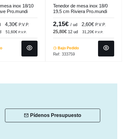
 mesa inox 18/10
Tenedor de mesa inox 18/0
Tene
ve Pro.mundi
19,5 cm Riviera Pro.mundi
Inox
Tuli
2,15€
1,
4,30€
2,60€
d
P.V.P.
/ ud
P.V.P.
25,80€
17,
d
12 ud
51,60€
31,20€
P.V.P.
P.V.P.
do
Bajo Pedido
Ba
Ref: 333759
Ref:
Pídenos Presupuesto