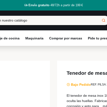
Envío gratuito
48/72h a partir de 199 €
e de cocina
Maquinaria
Comprar por marcas
Pide tu pr
Tenedor de mesa
Bajo Pedido
REF. PILSA:
El tenedor de mesa inox 1
oculta las huellas. Fabrica
corrosión y apto para...
má